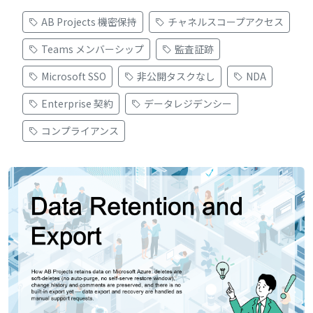
AB Projects 機密保持
チャネルスコープアクセス
Teams メンバーシップ
監査証跡
Microsoft SSO
非公開タスクなし
NDA
Enterprise 契約
データレジデンシー
コンプライアンス