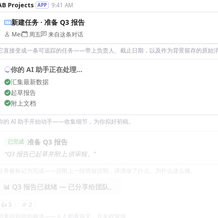
AB Projects
9:41 AM
APP
新建任务 · 准备 Q3 报告
Mei
周五
来自这条对话
它直接变成一条可追踪的任务——带上负责人、截止日期，以及作为背景留存的原始
你的 AI 助手正在处理…
汇集最新数据
起草报告
附上文档
你的 AI 助手开始动手——收集细节，为你拟好初稿。
准备 Q3 报告
已完成
“Q3 报告已起草并附上,供审核。”
任务被标记为完成——还附上一段简短说明，讲清做了什么、为什么这么做。
📊 Q3 报告已就绪 — 已分享给团队。
👍 3
🎉 2
结果回到你的频道——人人都看得见，且全程留痕。