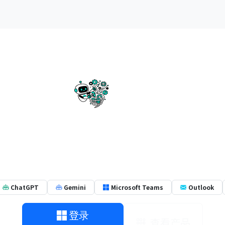
AB
AI 原生的工作方式，量身贴合你的团队
是一套让 AI 真正动手干活的任务管理——并能贴合团队的实
、销售、人才招聘等等。这一切，都在 Microsoft Teams
ChatGPT
Gemini
Microsoft Teams
Outlook
登录
查看产品