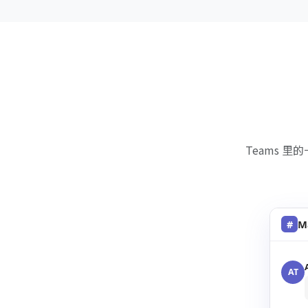
Teams 
M
#
AT