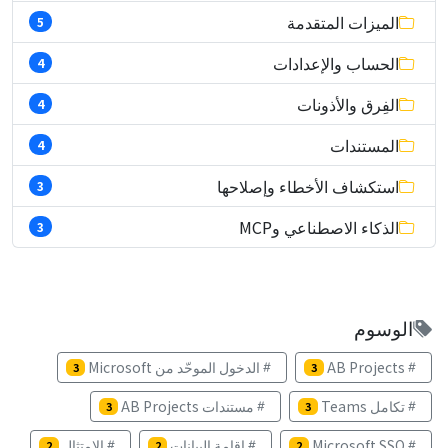
الميزات المتقدمة
5
الحساب والإعدادات
4
الفِرق والأذونات
4
المستندات
4
استكشاف الأخطاء وإصلاحها
3
الذكاء الاصطناعي وMCP
3
الوسوم
AB Projects
الدخول الموحّد من Microsoft
3
3
تكامل Teams
مستندات AB Projects
3
3
Microsoft SSO
إقامة البيانات
الامتثال
2
2
2