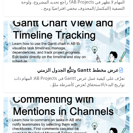
المهام لا تظهر في AB Projects؟ راجع تحديد المشروع، ولوحة
التصفية (المكتمل/المحذوف مخفي افتراضيًا ومح...
عرض مخطط Gantt وتتبُّع الجدول الزمني
تعرَّف على كيفية عمل عرض Gantt في AB Projects: المهام ذات
تواريخ البدء/الاستحقاق تُعرَض كأشرطة ملوَّ...