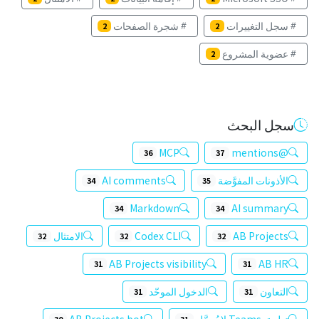
سجل التغييرات
شجرة الصفحات
2
2
عضوية المشروع
2
سجل البحث
MCP
@mentions
36
37
الأذونات المفوَّضة
AI comments
34
35
Markdown
AI summary
34
34
AB Projects
Codex CLI
الامتثال
32
32
32
AB Projects visibility
AB HR
31
31
التعاون
الدخول الموحّد
31
31
تطبيق Teams لا يُحمَّل
AB Projects bot