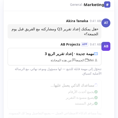
Marketing
#
› General
Akira Tanaka
9:41 AM
AT
«هل يمكنك إعداد تقرير Q3 ومشاركته مع الفريق قبل يوم
الجمعة؟»
AB Projects
9:41 AM
APP
AB
مهمة جديدة · إعداد تقرير الربع 3
Mei
الجمعة
من هذه المحادثة
تتحوّل إلى مهمة قابلة للتتبع — لها مسؤول وموعد نهائي، مع الرسالة
الأصلية كسياق.
مساعدك الذكي يعمل عليها…
يجمع أحدث الأرقام
يصيغ مسودة التقرير
يرفق المستند
يبدأ مساعد الذكاء الاصطناعي العمل — يجمع التفاصيل ويعدّ لك المسودة.