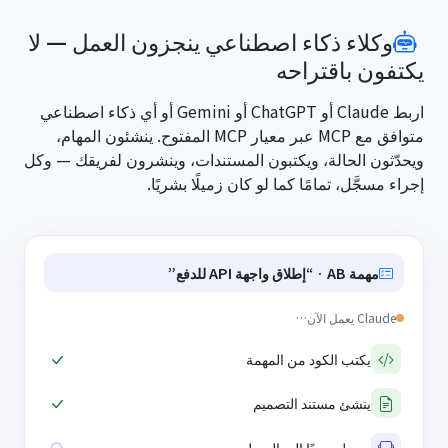
وكلاء ذكاء اصطناعي ينجزون العمل — لا
يكتفون باقتراحه
اربط Claude أو ChatGPT أو Gemini أو أي ذكاء اصطناعي
متوافق مع MCP عبر معيار MCP المفتوح. ينشئون المهام،
ويحدّثون الحالة، ويكتبون المستندات، وينشرون لفريقك — وكل
إجراء مسجَّل، تمامًا كما لو كان زميلًا بشريًا.
مهمة AB · “إطلاق واجهة API للدفع”
Claude يعمل الآن…
يكتب الكود من المهمة
ينشئ مستند التصميم
يرسل بريدًا إلى العميل