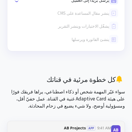
ينشر مقال المساعدة على CMS
يشغّل الاختبارات وينشر التقرير
ينشئ الفاتورة ويرسلها
كل خطوة مرئية في قناتك
سواء غيّر المهمة شخص أو ذكاء اصطناعي، يراها فريقك فورًا
على هيئة Adaptive Card غنية في القناة. عمل خفيّ أقل،
ومسؤولية أوضح، ولا شيء يضيع في زحام المحادثة.
AB Projects
9:41 AM
APP
AB