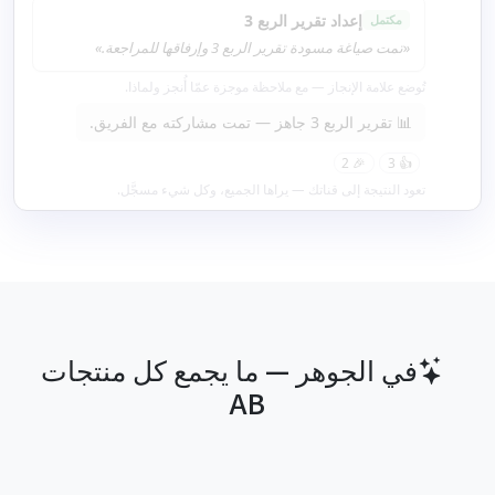
إعداد تقرير الربع 3
مكتمل
«تمت صياغة مسودة تقرير الربع 3 وإرفاقها للمراجعة.»
تُوضع علامة الإنجاز — مع ملاحظة موجزة عمّا أُنجز ولماذا.
📊 تقرير الربع 3 جاهز — تمت مشاركته مع الفريق.
🎉 2
👍 3
تعود النتيجة إلى قناتك — يراها الجميع، وكل شيء مسجَّل.
في الجوهر — ما يجمع كل منتجات
AB