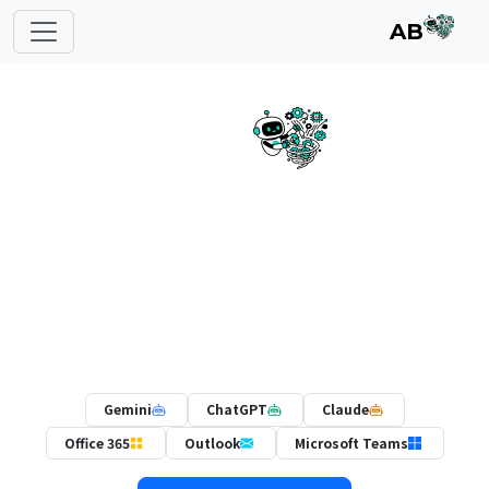
AB
AB
عمل يقوده الذكاء الاصطناعي، مفصّل
على مقاس فريقك
جوهر AB هو إدارة مهام ينجز فيها الذكاء الاصطناعي العمل
بنفسه — مهيّأة لطريقة عمل فريقك: المشاريع والمبيعات
والمواهب وأكثر. كل ذلك داخل Microsoft Teams.
Gemini
ChatGPT
Claude
Office 365
Outlook
Microsoft Teams