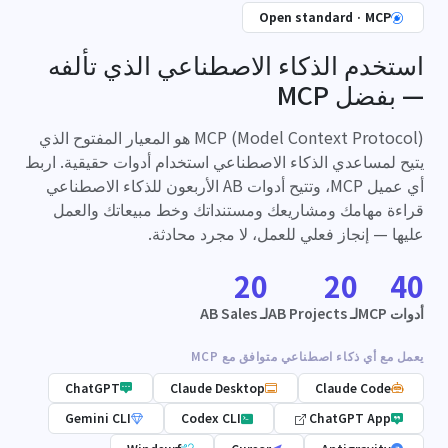
Open standard · MCP
استخدم الذكاء الاصطناعي الذي تألفه
— بفضل MCP
‏MCP (Model Context Protocol) هو المعيار المفتوح الذي
يتيح لمساعدي الذكاء الاصطناعي استخدام أدوات حقيقية. اربط
أي عميل MCP، وتتيح أدوات AB الأربعون للذكاء الاصطناعي
قراءة مهامك ومشاريعك ومستنداتك وخط مبيعاتك والعمل
عليها — إنجاز فعلي للعمل، لا مجرد محادثة.
20
20
40
أدوات MCP
لـ AB Projects
لـ AB Sales
يعمل مع أي ذكاء اصطناعي متوافق مع MCP
ChatGPT
Claude Desktop
Claude Code
Gemini CLI
Codex CLI
ChatGPT App