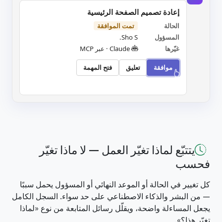
إعادة تصميم الصفحة الرئيسية
الحالة
تمت الموافقة
المسؤول
Sho S.
غيّرها
Claude · عبر MCP
موافقة
تعليق
فتح المهمة
وافقتَ · تم النشر في القناة
يتتبّع لماذا تغيّر العمل — لا ماذا تغيّر
فحسب
كل تغيير في الحالة أو الموعد النهائي أو المسؤول يحمل سببًا
— من البشر والذكاء الاصطناعي على حد سواء. السجل الكامل
يجعل المساءلة واضحة، ويقلّل رسائل المتابعة من نوع «لماذا
تغيّر هذا؟».