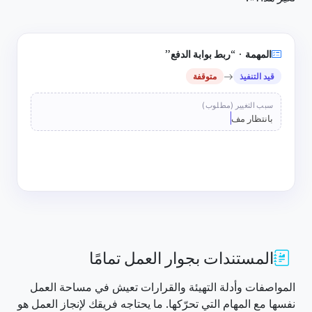
المهمة · “ربط بوابة الدفع”
قيد التنفيذ
متوقفة
سبب التغيير (مطلوب)
بانتظار مفتاح API من المورّد
Sho
غيّر الحالة ·
بانتظار مفتاح API من المورّد
المستندات بجوار العمل تمامًا
المواصفات وأدلة التهيئة والقرارات تعيش في مساحة العمل
نفسها مع المهام التي تحرّكها. ما يحتاجه فريقك لإنجاز العمل هو