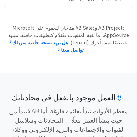
AB Projects وAB Sales متاحان للعموم على Microsoft
AppSource. أما بقية المنتجات فتُقدَّم كتطبيقات خاصة، مبنية
خصيصًا لمستأجرك (tenant).
هل تريد نسخة خاصة بفريقك؟
تواصل معنا
العمل موجود بالفعل في محادثاتك
معظم الأدوات تبدأ بقائمة فارغة. أما AB فيبدأ من
حيث ينشأ العمل فعلًا — المحادثات وسلاسل
القنوات والاجتماعات والبريد الإلكتروني ووكلاء