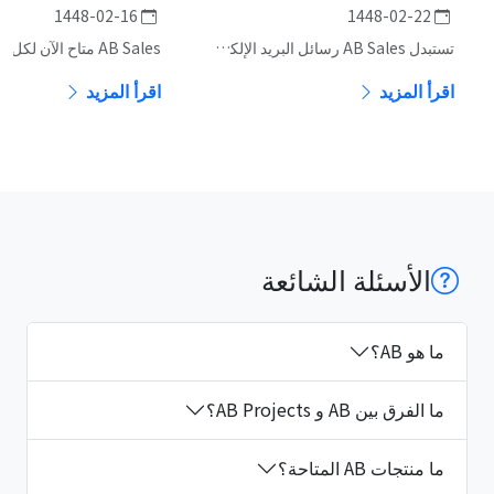
1448-02-16
1448-02-22
تستبدل AB Sales رسائل البريد الإلكتروني الصادرة أحادية الإرسال بحملات حقيقية — تسلسلات قوالب مرتبة ومُصفّاة ومتعددة الخطوات.
اقرأ المزيد
اقرأ المزيد
الأسئلة الشائعة
ما هو AB؟
ما الفرق بين AB و AB Projects؟
ما منتجات AB المتاحة؟