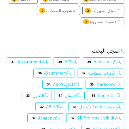
سجل التغييرات
شجرة الصفحات
2
2
عضوية المشروع
2
سجل البحث
AI comments
MCP
@mentions
37
39
39
الأذونات المفوَّضة
AI summary
36
37
AB Projects
Markdown
34
35
Codex CLI
الامتثال
التعاون
33
34
34
تطبيق Teams لا يُحمَّل
AB HR
32
33
AI agents
AB Projects visibility
32
32
Cursor وMCP
الدخول الموحّد