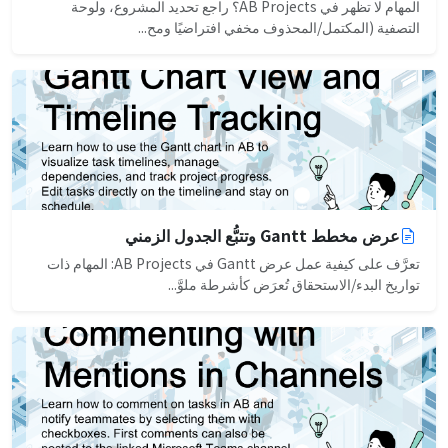
المهام لا تظهر في AB Projects؟ راجع تحديد المشروع، ولوحة
التصفية (المكتمل/المحذوف مخفي افتراضيًا ومح...
عرض مخطط Gantt وتتبُّع الجدول الزمني
تعرَّف على كيفية عمل عرض Gantt في AB Projects: المهام ذات
تواريخ البدء/الاستحقاق تُعرَض كأشرطة ملوَّ...