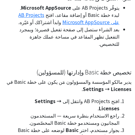
يتوفّر AB Projects على
Microsoft AppSource
.
لبدء خطة Basic أو إضافة مقاعد، افتح
AB Projects
على Microsoft AppSource
وابدأ اشتراكك أو غيّره.
بعد الشراء ستصل إلى صفحة تفعيل قصيرة؛ وبمجرد
التفعيل تظهر المقاعد في مساحة عملك جاهزة
للتخصيص.
تخصيص خطة Basic وإدارتها (للمسؤولين)
يدير مالكو المؤسسة والمسؤولون مَن يكون على خطة Basic في
.
Settings → Licenses
افتح AB Projects وانتقل إلى
Settings →
.
Licenses
راجع الاستخدام بنظرة سريعة — المستخدمون
المجانيون ومستخدمو خطة Basic المخصّصون.
بجوار مستخدم، اختر
Basic
لوضعه على خطة Basic