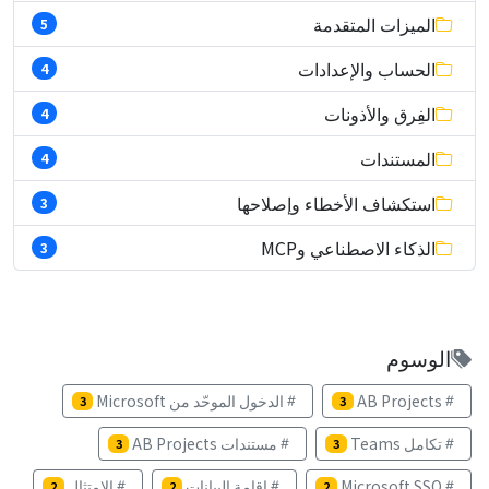
الميزات المتقدمة
5
الحساب والإعدادات
4
الفِرق والأذونات
4
المستندات
4
استكشاف الأخطاء وإصلاحها
3
الذكاء الاصطناعي وMCP
3
الوسوم
AB Projects
الدخول الموحّد من Microsoft
3
3
تكامل Teams
مستندات AB Projects
3
3
Microsoft SSO
إقامة البيانات
الامتثال
2
2
2