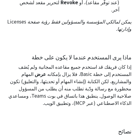
(عند توفّر مقاعد)، أو
Revoke
لتحرير مقعد لشخص
آخر.
يمكن لمالكي المؤسسة والمسؤولين فقط رؤية صفحة Licenses
وإدارتها.
ماذا يرى المستخدم عندما لا يكون على خطة
إذا كان فريقك قد استخدم جميع مقاعده المجانية ولم يُضَف
المستخدم إلى خطة Basic، فلا يزال بإمكانه
عرض
المهام
والمشاريع، لكن الكتابة (إنشاء المهام أو تحديثها، والتعليق) تكون
محظورة مع رسالة ودّية تطلب منه أن يطلب من المسؤول
صلاحية الوصول. ينطبق هذا باتساق في بوت Teams، ومساعدي
الذكاء الاصطناعي (عبر MCP)، وتطبيق الويب.
نصائح