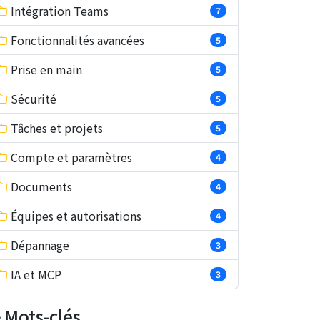
Intégration Teams
7
Fonctionnalités avancées
5
Prise en main
5
Sécurité
5
Tâches et projets
5
Compte et paramètres
4
Documents
4
Équipes et autorisations
4
Dépannage
3
IA et MCP
3
Mots-clés