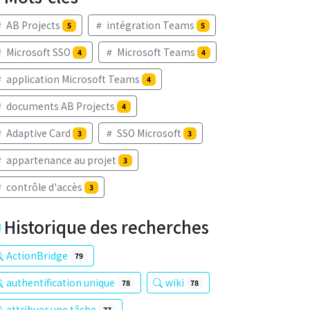
AB Projects
intégration Teams
5
5
Microsoft SSO
Microsoft Teams
4
4
application Microsoft Teams
4
documents AB Projects
4
Adaptive Card
SSO Microsoft
3
3
appartenance au projet
3
contrôle d'accès
3
Historique des recherches
ActionBridge
79
authentification unique
wiki
78
78
attribuer une tâche
77