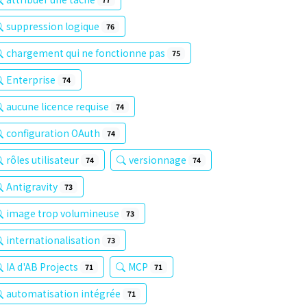
suppression logique
76
chargement qui ne fonctionne pas
75
Enterprise
74
aucune licence requise
74
configuration OAuth
74
rôles utilisateur
versionnage
74
74
Antigravity
73
image trop volumineuse
73
internationalisation
73
IA d'AB Projects
MCP
71
71
automatisation intégrée
71