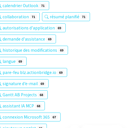
calendrier Outlook
71
collaboration
résumé planifié
71
71
autorisations d'application
69
demande d'assistance
69
historique des modifications
69
langue
69
pare-feu blz.actionbridge.io
69
signature d'e-mail
69
Gantt AB Projects
68
assistant IA MCP
68
connexion Microsoft 365
67