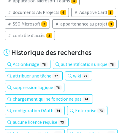
application Microsoft Teams
4
documents AB Projects
Adaptive Card
4
3
SSO Microsoft
appartenance au projet
3
3
contrôle d'accès
3
Historique des recherches
ActionBridge
authentification unique
78
78
attribuer une tâche
wiki
77
77
suppression logique
76
chargement qui ne fonctionne pas
74
configuration OAuth
Enterprise
74
73
aucune licence requise
73