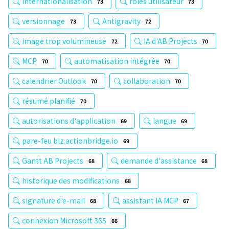
internationalisation
rôles utilisateur
73
73
versionnage
Antigravity
73
72
image trop volumineuse
IA d'AB Projects
72
70
MCP
automatisation intégrée
70
70
calendrier Outlook
collaboration
70
70
résumé planifié
70
autorisations d'application
langue
69
69
pare-feu blz.actionbridge.io
69
Gantt AB Projects
demande d'assistance
68
68
historique des modifications
68
signature d'e-mail
assistant IA MCP
68
67
connexion Microsoft 365
66