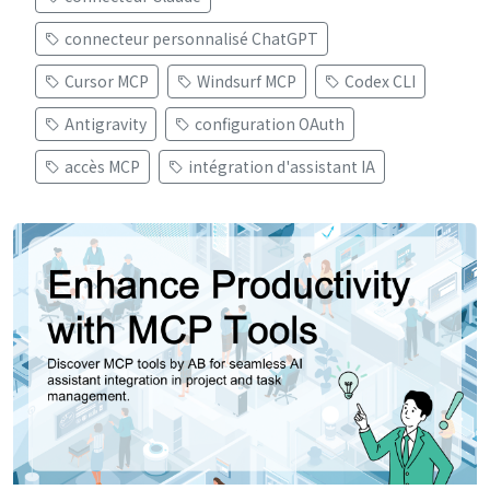
connecteur personnalisé ChatGPT
Cursor MCP
Windsurf MCP
Codex CLI
Antigravity
configuration OAuth
accès MCP
intégration d'assistant IA