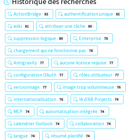
Historique des recherches
ActionBridge
authentification unique
82
82
wiki
attribuer une tâche
81
80
suppression logique
Enterprise
80
78
chargement qui ne fonctionne pas
78
Antigravity
aucune licence requise
77
77
configuration OAuth
rôles utilisateur
77
77
versionnage
image trop volumineuse
77
76
internationalisation
IA d'AB Projects
76
74
MCP
automatisation intégrée
74
74
calendrier Outlook
collaboration
74
74
langue
résumé planifié
74
74