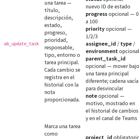
una tarea —
nuevo ID de estado
título,
progress
opcional
— 0
descripción,
a 100
estado,
priority
opcional
—
progreso,
1/2/3
prioridad,
assignee_id
/
type
/
ab_update_task
responsable,
environment
opciona
tipo, entorno o
parent_task_id
tarea principal.
opcional
— mover baj
Cada cambio se
una tarea principal
registra en el
diferente; cadena vacía
historial con la
para desvincular
nota
note
opcional
—
proporcionada.
motivo, mostrado en
el historial de cambios
y en el canal de Teams
Marca una tarea
como
project_id
obligatori