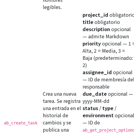
legibles.
project_id
obligatori
title
obligatorio
description
opcional
— admite Markdown
priority
opcional
— 1 
Alta, 2 = Media, 3 =
Baja (predeterminado:
2)
assignee_id
opcional
— ID de membresía de
responsable
Crea una nueva
due_date
opcional
—
tarea. Se registra
yyyy-MM-dd
una entrada en el
status
/
type
/
historial de
environment
opciona
cambios y se
— ID de
ab_create_task
publica una
ab_get_project_option