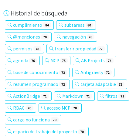
Historial de búsqueda
cumplimiento
subtareas
84
80
@menciones
navegación
78
78
permisos
transferir propiedad
78
77
agenda
MCP
AB Projects
76
75
74
base de conocimiento
Antigravity
73
72
resumen programado
tarjeta adaptable
72
72
ActionBridge
Markdown
filtros
71
71
71
RBAC
acceso MCP
70
70
carga no funciona
70
espacio de trabajo del proyecto
70