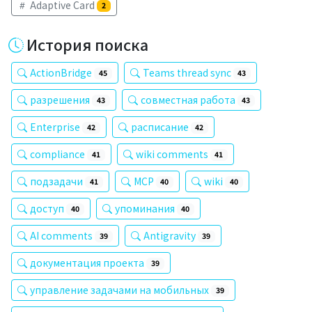
Adaptive Card
2
История поиска
ActionBridge
Teams thread sync
45
43
разрешения
совместная работа
43
43
Enterprise
расписание
42
42
compliance
wiki comments
41
41
подзадачи
MCP
wiki
41
40
40
доступ
упоминания
40
40
AI comments
Antigravity
39
39
документация проекта
39
управление задачами на мобильных
39