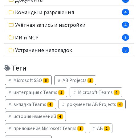
Команды и разрешения
4
Учётная запись и настройки
4
ИИ и MCP
3
Устранение неполадок
3
Теги
Microsoft SSO
AB Projects
8
5
интеграция с Teams
Microsoft Teams
5
4
вкладка Teams
документы AB Projects
4
4
история изменений
4
приложение Microsoft Teams
AB
3
2