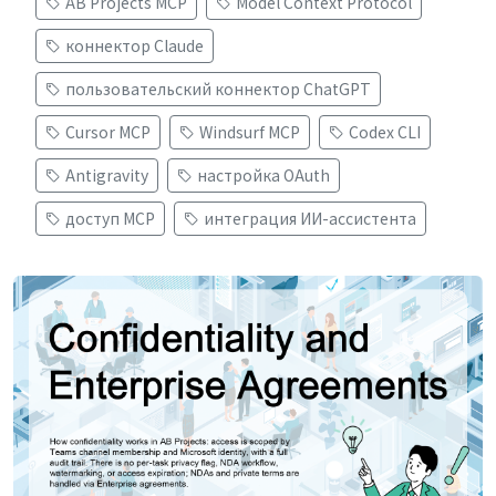
AB Projects MCP
Model Context Protocol
коннектор Claude
пользовательский коннектор ChatGPT
Cursor MCP
Windsurf MCP
Codex CLI
Antigravity
настройка OAuth
доступ MCP
интеграция ИИ-ассистента