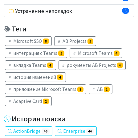
Устранение неполадок
3
Теги
Microsoft SSO
AB Projects
8
5
интеграция с Teams
Microsoft Teams
5
4
вкладка Teams
документы AB Projects
4
4
история изменений
4
приложение Microsoft Teams
AB
3
2
Adaptive Card
2
История поиска
ActionBridge
Enterprise
46
44