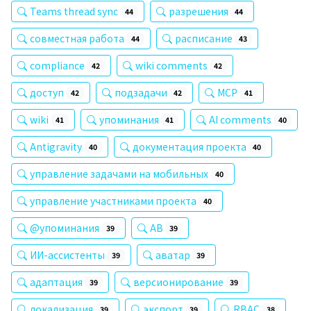
Teams thread sync
разрешения
44
44
совместная работа
расписание
44
43
compliance
wiki comments
42
42
доступ
подзадачи
MCP
42
42
41
wiki
упоминания
AI comments
41
41
40
Antigravity
документация проекта
40
40
управление задачами на мобильных
40
управление участниками проекта
40
@упоминания
AB
39
39
ИИ-ассистенты
аватар
39
39
адаптация
версионирование
39
39
локализация
экспорт
RBAC
39
39
38