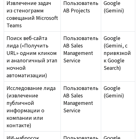
Извлечение задач
Пользователь
Google
из стенограмм
AB Projects
(Gemini)
совещаний Microsoft
Teams
Поиск веб-сайта
Пользователь
Google
лида («Получить
AB Sales
(Gemini, с
URL» одним кликом
Management
привязкой
и аналогичный этап
Service
к Google
ночной
Search)
автоматизации)
Исследование лида
Пользователь
Google
(извлечение
AB Sales
(Gemini)
публичной
Management
информации о
Service
компании или
контакте)
ИИ-набросок
Пользователь
Google