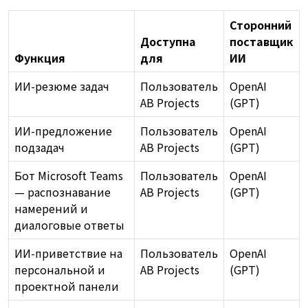
Сторонний
Доступна
поставщик
Функция
для
ИИ
ИИ-резюме задач
Пользователь
OpenAI
AB Projects
(GPT)
ИИ-предложение
Пользователь
OpenAI
подзадач
AB Projects
(GPT)
Бот Microsoft Teams
Пользователь
OpenAI
— распознавание
AB Projects
(GPT)
намерений и
диалоговые ответы
ИИ-приветствие на
Пользователь
OpenAI
персональной и
AB Projects
(GPT)
проектной панели