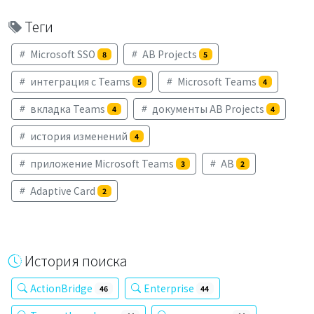
Теги
Microsoft SSO
AB Projects
8
5
интеграция с Teams
Microsoft Teams
5
4
вкладка Teams
документы AB Projects
4
4
история изменений
4
приложение Microsoft Teams
AB
3
2
Adaptive Card
2
История поиска
ActionBridge
Enterprise
46
44