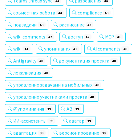
Teams thread sync
разрешения
44
44
совместная работа
compliance
44
43
подзадачи
расписание
43
43
wiki comments
доступ
MCP
42
42
41
wiki
упоминания
AI comments
41
41
40
Antigravity
документация проекта
40
40
локализация
40
управление задачами на мобильных
40
управление участниками проекта
40
@упоминания
AB
39
39
ИИ-ассистенты
аватар
39
39
адаптация
версионирование
39
39