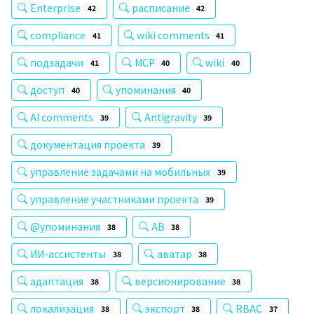
Enterprise
расписание
42
42
compliance
wiki comments
41
41
подзадачи
MCP
wiki
41
40
40
доступ
упоминания
40
40
AI comments
Antigravity
39
39
документация проекта
39
управление задачами на мобильных
39
управление участниками проекта
39
@упоминания
AB
38
38
ИИ-ассистенты
аватар
38
38
адаптация
версионирование
38
38
локализация
экспорт
RBAC
38
38
37