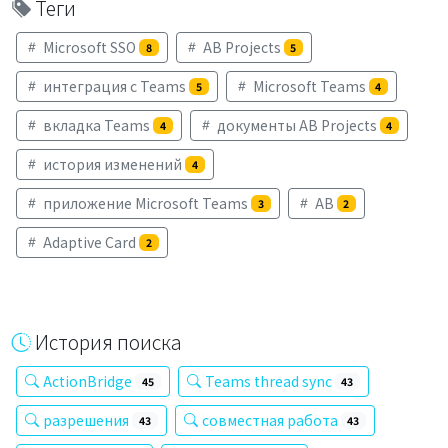
Теги
Microsoft SSO
AB Projects
8
5
интеграция с Teams
Microsoft Teams
5
4
вкладка Teams
документы AB Projects
4
4
история изменений
4
приложение Microsoft Teams
AB
3
2
Adaptive Card
2
История поиска
ActionBridge
Teams thread sync
45
43
разрешения
совместная работа
43
43