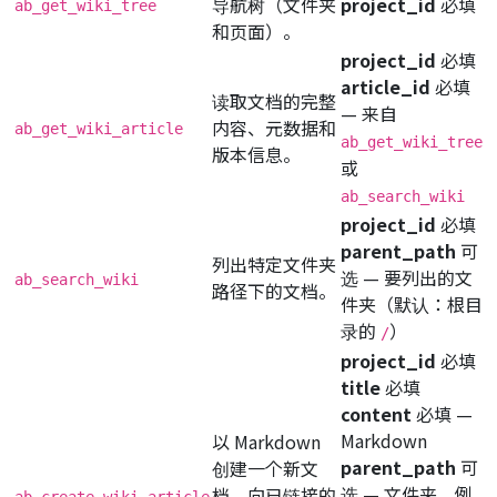
导航树（文件夹
project_id
必填
ab_get_wiki_tree
和页面）。
project_id
必填
article_id
必填
读取文档的完整
— 来自
内容、元数据和
ab_get_wiki_article
ab_get_wiki_tree
版本信息。
或
ab_search_wiki
project_id
必填
parent_path
可
列出特定文件夹
选
— 要列出的文
ab_search_wiki
路径下的文档。
件夹（默认：根目
录的
）
/
project_id
必填
title
必填
content
必填
—
Markdown
以 Markdown
parent_path
可
创建一个新文
选
— 文件夹，例
档。向已链接的
ab_create_wiki_article