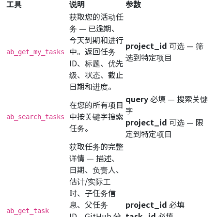
工具
说明
参数
获取您的活动任
务 — 已逾期、
今天到期和进行
project_id
可选
— 筛
中。返回任务
ab_get_my_tasks
选到特定项目
ID、标题、优先
级、状态、截止
日期和进度。
query
必填
— 搜索关键
在您的所有项目
字
中按关键字搜索
ab_search_tasks
project_id
可选
— 限
任务。
定到特定项目
获取任务的完整
详情 — 描述、
日期、负责人、
估计/实际工
时、子任务信
息、父任务
project_id
必填
ab_get_task
ID、GitHub 分
task_id
必填