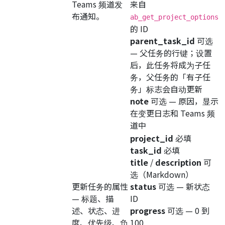
Teams 频道发
来自
布通知。
ab_get_project_options
的 ID
parent_task_id
可选
— 父任务的行键；设置
后，此任务将成为子任
务，父任务的「有子任
务」标志会自动更新
note
可选
— 原因，显示
在变更日志和 Teams 频
道中
project_id
必填
task_id
必填
title
/
description
可
选
（Markdown）
更新任务的属性
status
可选
— 新状态
— 标题、描
ID
述、状态、进
progress
可选
— 0 到
度、优先级、负
100