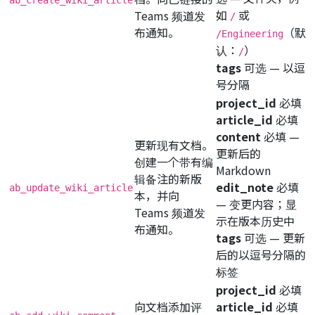
如
或
Teams 频道发
/
布通知。
（默
/Engineering
认：
）
/
tags
可选
— 以逗
号分隔
project_id
必填
article_id
必填
content
必填
—
更新现有文档。
更新后的
创建一个带有编
Markdown
辑备注的新版
edit_note
必填
ab_update_wiki_article
本，并向
— 变更内容；显
Teams 频道发
示在版本历史中
布通知。
tags
可选
— 更新
后的以逗号分隔的
标签
project_id
必填
向文档添加评
article_id
必填