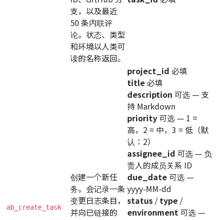
支，以及最近
50 条内联评
论。状态、类型
和环境以人类可
读的名称返回。
project_id
必填
title
必填
description
可选
— 支
持 Markdown
priority
可选
— 1 =
高，2 = 中，3 = 低（默
认：2）
assignee_id
可选
— 负
责人的成员关系 ID
创建一个新任
due_date
可选
—
务。会记录一条
yyyy-MM-dd
变更日志条目，
status
/
type
/
ab_create_task
并向已链接的
environment
可选
—