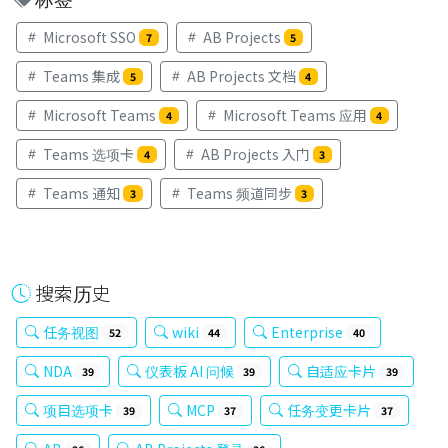
Microsoft SSO
AB Projects
7
5
Teams 集成
AB Projects 文档
5
4
Microsoft Teams
Microsoft Teams 应用
4
4
Teams 选项卡
AB Projects 入门
4
3
Teams 通知
Teams 频道同步
3
3
搜索历史
任务视图
wiki
Enterprise
52
44
40
NDA
仪表板 AI 问候
自适应卡片
39
39
39
项目选项卡
MCP
任务变更卡片
39
37
37