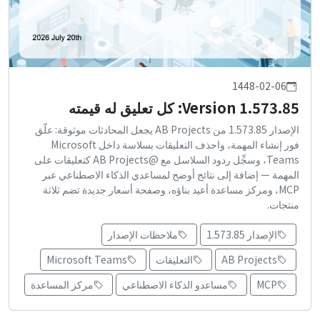
1448-02-06
Version 1.573.85: كل تعليق له قيمته
الإصدار 1.573.85 من AB Projects يجعل المحادثات موثوقة: علّق
فور إنشاء المهمة، واحذف التعليقات بسلاسة داخل Microsoft
Teams، وسجِّل ردود السلاسل مع @AB Projects كتعليقات على
المهمة — إضافة إلى نتائج أوضح لمساعدي الذكاء الاصطناعي عبر
MCP، ومركز مساعدة أعيد بناؤه، وصفحة أسعار جديدة تضم ثلاثة
منتجات.
الإصدار 1.573.85
ملاحظات الإصدار
AB Projects
التعليقات
Microsoft Teams
MCP
مساعدو الذكاء الاصطناعي
مركز المساعدة