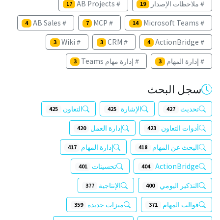
ملاحظات الإصدار
AB Projects
17
19
AB Sales
MCP
Microsoft Teams
4
7
14
Wiki
CRM
ActionBridge
3
3
4
إدارة المهام
إدارة مهام Teams
3
3
سجل البحث
تحديث
الإشارة
التعاون
425
425
427
أدوات التعاون
إدارة العمل
420
423
البحث عن المهام
إدارة المهام
417
418
ActionBridge
تحسينات
401
404
التذكير اليومي
الإنتاجية
377
400
قوالب المهام
ميزات جديدة
359
371