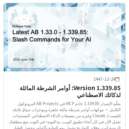
1447-12-24
Version 1.339.85: أوامر الشرطة المائلة
لذكائك الاصطناعي
يعلّم الإصدار 1.339.85 خادم MCP في AB Projects البروتوكول
الكامل — موجّهات أوامر شرطة مائلة جاهزة وموجزات سياق قابلة
للتثبيت لـ Claude وغيره من مضيفات الذكاء الاصطناعي. المستندات
تعمل الآن في كل أنحاء تطبيق الويب، و«اليوم» في البوت يتبع منطقتك
الزمنية أنت، وفلاتر التواريخ تشمل يوم النهاية بأكمله، وحصل الطيار