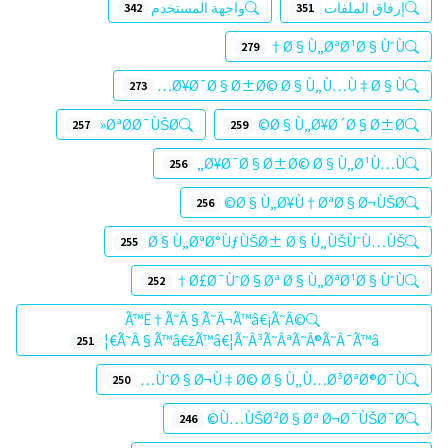
إرفاق الملفات
واجهة المستخدم
342
351
Ø§Ù„ØªØ¹Ø§ÙˆÙ†
279
Ø¥Ø¯Ø§Ø±Ø© Ø§Ù„Ù…Ù‡Ø§Ù…
273
ØªØ­Ø¯ÙŠØ«
Ø§Ù„Ø¥Ø´Ø§Ø±Ø©
257
259
Ø¥Ø¯Ø§Ø±Ø© Ø§Ù„Ø¹Ù…Ù„
256
Ø§Ù„Ø¥Ù†ØªØ§Ø¬ÙŠØ©
256
Ø§Ù„ØªØ°ÙƒÙŠØ± Ø§Ù„ÙŠÙˆÙ…ÙŠ
255
Ø£Ø¯ÙˆØ§Øª Ø§Ù„ØªØ¹Ø§ÙˆÙ†
252
Ã™Ë†Ã˜Â§Ã˜Â¬Ã™â€¡Ã˜Â©
Ã˜Â§Ã™â€žÃ™â€¦Ã˜Â³Ã˜ÂªÃ˜Â®Ã˜Â¯Ã™â€¦
251
ÙˆØ§Ø¬Ù‡Ø© Ø§Ù„Ù…Ø³ØªØ®Ø¯Ù…
250
Ù…ÙŠØ²Ø§Øª Ø¬Ø¯ÙŠØ¯Ø©
246