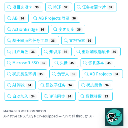
项目选项卡
MCP
任务变更卡片
39
37
37
AB
AB Projects 登录
36
36
ActionBridge
变更历史
36
36
基于网页的任务工具
文档搜索
36
36
用户角色
知识库
重新加载选项卡
36
36
36
Microsoft SSO
头像
恢复版本
35
35
35
状态类型环境
负责人
AB Projects
35
35
34
AI 评论
建议子任务
状态颜色
34
34
34
自动加入
评论同步
数据驻留
34
34
33
MANAGED WITH OMNICON
AI-native CMS, fully MCP-equipped — run it all through AI ›