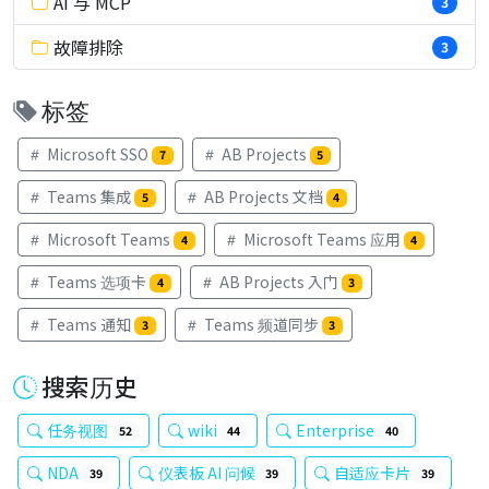
AI 与 MCP
3
故障排除
3
标签
Microsoft SSO
AB Projects
7
5
Teams 集成
AB Projects 文档
5
4
Microsoft Teams
Microsoft Teams 应用
4
4
Teams 选项卡
AB Projects 入门
4
3
Teams 通知
Teams 频道同步
3
3
搜索历史
任务视图
wiki
Enterprise
52
44
40
NDA
仪表板 AI 问候
自适应卡片
39
39
39