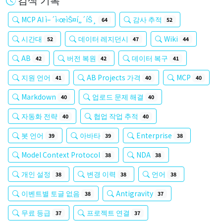
MCP AI ì–´ì‹œìŠ¤í„´íŠ¸
감사 추적
64
52
시간대
데이터 레지던시
Wiki
52
47
44
AB
버전 복원
데이터 복구
42
42
41
지원 언어
AB Projects 가격
MCP
41
40
40
Markdown
업로드 문제 해결
40
40
자동화 전략
협업 작업 추적
40
40
봇 언어
아바타
Enterprise
39
39
38
Model Context Protocol
NDA
38
38
개인 설정
변경 이력
언어
38
38
38
이벤트별 토글 없음
Antigravity
38
37
무료 등급
프로젝트 연결
37
37