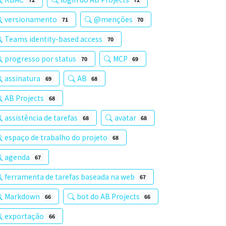
versionamento
@menções
71
70
Teams identity-based access
70
progresso por status
MCP
70
69
assinatura
AB
69
68
AB Projects
68
assistência de tarefas
avatar
68
68
espaço de trabalho do projeto
68
agenda
67
ferramenta de tarefas baseada na web
67
Markdown
bot do AB Projects
66
66
exportação
66