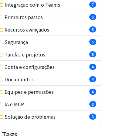
Integração com o Teams
7
Primeiros passos
5
Recursos avançados
5
Segurança
5
Tarefas e projetos
5
Conta e configurações
4
Documentos
4
Equipes e permissões
4
IA e MCP
3
Solução de problemas
3
Tags