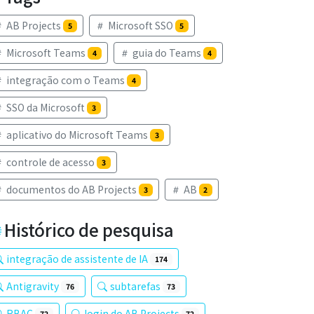
AB Projects
Microsoft SSO
5
5
Microsoft Teams
guia do Teams
4
4
integração com o Teams
4
SSO da Microsoft
3
aplicativo do Microsoft Teams
3
controle de acesso
3
documentos do AB Projects
AB
3
2
Histórico de pesquisa
integração de assistente de IA
174
Antigravity
subtarefas
76
73
RBAC
login do AB Projects
72
72