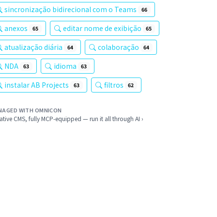
sincronização bidirecional com o Teams
66
anexos
editar nome de exibição
65
65
atualização diária
colaboração
64
64
NDA
idioma
63
63
instalar AB Projects
filtros
63
62
NAGED WITH OMNICON
ative CMS, fully MCP-equipped — run it all through AI ›