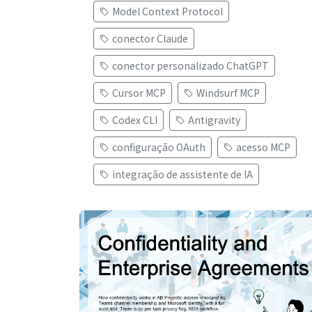
Model Context Protocol
conector Claude
conector personalizado ChatGPT
Cursor MCP
Windsurf MCP
Codex CLI
Antigravity
configuração OAuth
acesso MCP
integração de assistente de IA