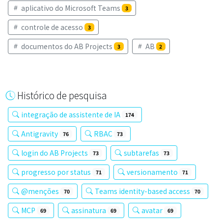
aplicativo do Microsoft Teams
3
controle de acesso
3
documentos do AB Projects
AB
3
2
Histórico de pesquisa
integração de assistente de IA
174
Antigravity
RBAC
76
73
login do AB Projects
subtarefas
73
73
progresso por status
versionamento
71
71
@menções
Teams identity-based access
70
70
MCP
assinatura
avatar
69
69
69