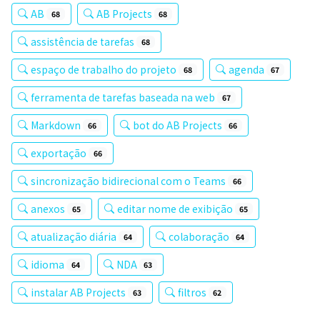
AB
AB Projects
68
68
assistência de tarefas
68
espaço de trabalho do projeto
agenda
68
67
ferramenta de tarefas baseada na web
67
Markdown
bot do AB Projects
66
66
exportação
66
sincronização bidirecional com o Teams
66
anexos
editar nome de exibição
65
65
atualização diária
colaboração
64
64
idioma
NDA
64
63
instalar AB Projects
filtros
63
62