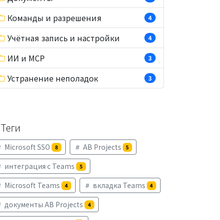
Команды и разрешения
4
Учётная запись и настройки
4
ИИ и MCP
3
Устранение неполадок
3
Теги
Microsoft SSO
AB Projects
8
5
интеграция с Teams
5
Microsoft Teams
вкладка Teams
4
4
документы AB Projects
4