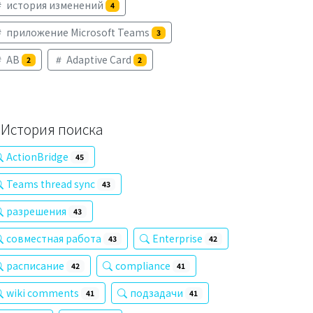
история изменений
4
приложение Microsoft Teams
3
AB
Adaptive Card
2
2
История поиска
ActionBridge
45
Teams thread sync
43
разрешения
43
совместная работа
Enterprise
43
42
расписание
compliance
42
41
wiki comments
подзадачи
41
41