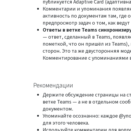
публикуется Adaptive Card (адаптивна
Комментарии и упоминания появляют
активность по документам там, где о
предпросмотр задач
о том, как ведут
Ответы в ветке Teams синхронизир
— ответ, сделанный в Teams, появля
пометкой, что он пришёл из Teams),
сторон. Это та же двусторонняя моде
Комментирование с упоминаниями в
Рекомендации
Держите обсуждение страницы
на
ст
ветке Teams — а не в отдельном сооб
документом.
Упоминайте осознанно: каждое @упо
для этого человека.
Используйте комментарии для вопр