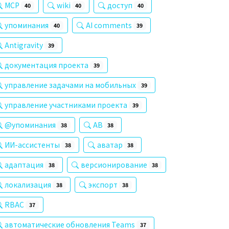
MCP
wiki
доступ
40
40
40
упоминания
AI comments
40
39
Antigravity
39
документация проекта
39
управление задачами на мобильных
39
управление участниками проекта
39
@упоминания
AB
38
38
ИИ-ассистенты
аватар
38
38
адаптация
версионирование
38
38
локализация
экспорт
38
38
RBAC
37
автоматические обновления Teams
37