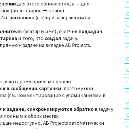
енений
для этого обновления, а — для
вок (поле: старое → новое).
47»),
заголовок
(с ✅ при завершении) и
олнителя
(аватар и имя), счётчик
подзадач
тариев
и того, кто
создал
задачу.
прямую к задаче на вкладке AB Projects.
s, к которому привязан проект.
я в сообщении карточки
, поэтому они
ms (см.
Комментирование с упоминаниями в
я к задаче, синхронизируются обратно
в задачу
я полным в обоих местах.
льше недоступно, AB Projects автоматически