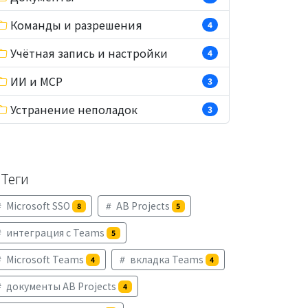
Команды и разрешения
4
Учётная запись и настройки
4
ИИ и MCP
3
Устранение неполадок
3
Теги
Microsoft SSO
AB Projects
8
5
интеграция с Teams
5
Microsoft Teams
вкладка Teams
4
4
документы AB Projects
4