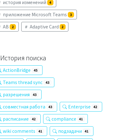
история изменений
4
приложение Microsoft Teams
3
AB
Adaptive Card
2
2
История поиска
ActionBridge
45
Teams thread sync
43
разрешения
43
совместная работа
Enterprise
43
42
расписание
compliance
42
41
wiki comments
подзадачи
41
41