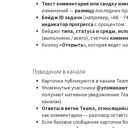
Текст комментария или сводку изм
изменений —
разницу
последних пра
Бейдж ID задачи
(например, «AB · 7
индикатор прогресса
с процентом.
Бейджи
типа, статуса и среды
,
исп
(выполнено / всего), счётчик
коммен
Кнопку
«Открыть»
, которая ведёт на
Поведение в канале
Карточки публикуются в канале Team
Упомянутые участники
@упоминаютс
получают нативное уведомление Tea
каналах
).
Ответы в ветке Teams, относящейс
как комментарии — разговор остаётс
Если базовое сообщение карточки бо