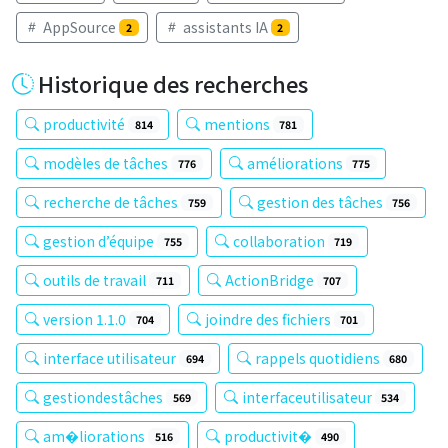
AppSource
assistants IA
2
2
Historique des recherches
productivité
mentions
814
781
modèles de tâches
améliorations
776
775
recherche de tâches
gestion des tâches
759
756
gestion d’équipe
collaboration
755
719
outils de travail
ActionBridge
711
707
version 1.1.0
joindre des fichiers
704
701
interface utilisateur
rappels quotidiens
694
680
gestiondestâches
interfaceutilisateur
569
534
am�liorations
productivit�
516
490