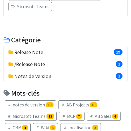
Microsoft Teams
Catégorie
Release Note
19
/Release Note
1
Notes de version
1
Mots-clés
notes de version
AB Projects
19
18
Microsoft Teams
MCP
AB Sales
13
7
4
CRM
Wiki
localisation
4
3
3