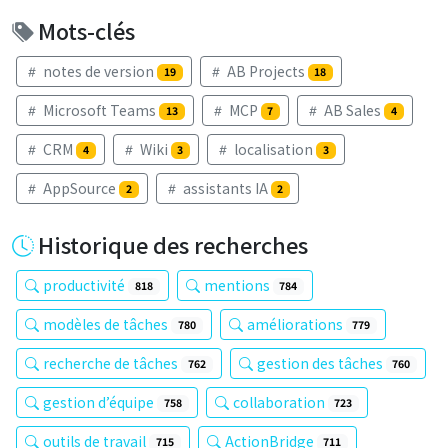
Mots-clés
notes de version
AB Projects
19
18
Microsoft Teams
MCP
AB Sales
13
7
4
CRM
Wiki
localisation
4
3
3
AppSource
assistants IA
2
2
Historique des recherches
productivité
mentions
818
784
modèles de tâches
améliorations
780
779
recherche de tâches
gestion des tâches
762
760
gestion d’équipe
collaboration
758
723
outils de travail
ActionBridge
715
711