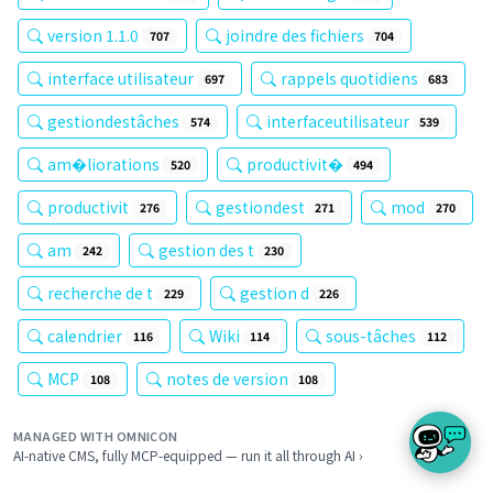
version 1.1.0
joindre des fichiers
707
704
interface utilisateur
rappels quotidiens
697
683
gestiondestâches
interfaceutilisateur
574
539
am�liorations
productivit�
520
494
productivit
gestiondest
mod
276
271
270
am
gestion des t
242
230
recherche de t
gestion d
229
226
calendrier
Wiki
sous-tâches
116
114
112
MCP
notes de version
108
108
MANAGED WITH OMNICON
AI-native CMS, fully MCP-equipped — run it all through AI ›