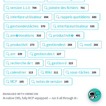
version 1.1.0
joindre des fichiers
704
701
interface utilisateur
rappels quotidiens
694
680
gestiondestâches
interfaceutilisateur
570
535
am�liorations
productivit�
516
491
productivit
gestiondest
mod
273
268
266
am
gestion des t
239
227
recherche de t
gestion d
225
223
calendrier
Wiki
sous-tâches
113
111
109
MCP
notes de version
105
105
MANAGED WITH OMNICON
AI-native CMS, fully MCP-equipped — run it all through AI ›