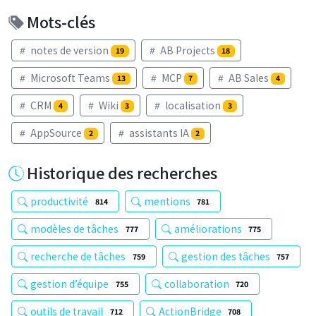
Mots-clés
notes de version
AB Projects
19
18
Microsoft Teams
MCP
AB Sales
13
7
4
CRM
Wiki
localisation
4
3
3
AppSource
assistants IA
2
2
Historique des recherches
productivité
mentions
814
781
modèles de tâches
améliorations
777
775
recherche de tâches
gestion des tâches
759
757
gestion d’équipe
collaboration
755
720
outils de travail
ActionBridge
712
708