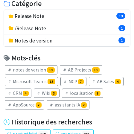
Catégorie
Release Note
19
/Release Note
1
Notes de version
1
Mots-clés
notes de version
AB Projects
19
18
Microsoft Teams
MCP
AB Sales
13
7
4
CRM
Wiki
localisation
4
3
3
AppSource
assistants IA
2
2
Historique des recherches
productivité
mentions
818
784