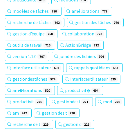
modèles de tâches
améliorations
780
779
recherche de tâches
gestion des tâches
762
760
gestion d’équipe
collaboration
758
723
outils de travail
ActionBridge
715
712
version 1.1.0
joindre des fichiers
707
704
interface utilisateur
rappels quotidiens
697
683
gestiondestâches
interfaceutilisateur
574
539
am�liorations
productivit�
520
494
productivit
gestiondest
mod
276
271
270
am
gestion des t
242
230
recherche de t
gestion d
229
226