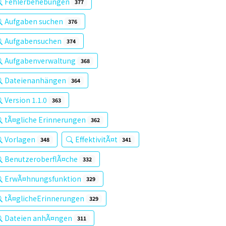
Fehlerbehebungen
377
Aufgaben suchen
376
Aufgabensuchen
374
Aufgabenverwaltung
368
Dateienanhängen
364
Version 1.1.0
363
tÃ¤gliche Erinnerungen
362
Vorlagen
EffektivitÃ¤t
348
341
BenutzeroberflÃ¤che
332
ErwÃ¤hnungsfunktion
329
tÃ¤glicheErinnerungen
329
Dateien anhÃ¤ngen
311