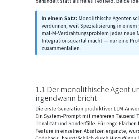
behandelt statt als freies Textfeld. Beide Id
In einem Satz:
Monolithische Agenten sch
verdünnen, weil Spezialisierung in einem 
mal-M-Verdrahtungsproblem jedes neue M
Integrationsquartal macht — nur eine Proto
zusammenfallen.
1.1 Der monolithische Agent 
irgendwann bricht
Die erste Generation produktiver LLM-Anwend
Ein System-Prompt mit mehreren Tausend T
Tonalität und Sonderfälle. Für enge Flächen
Feature in einzelnen Absätzen ergänzte, wur
Codebasis, hauptsächlich durch Hinzufügen be