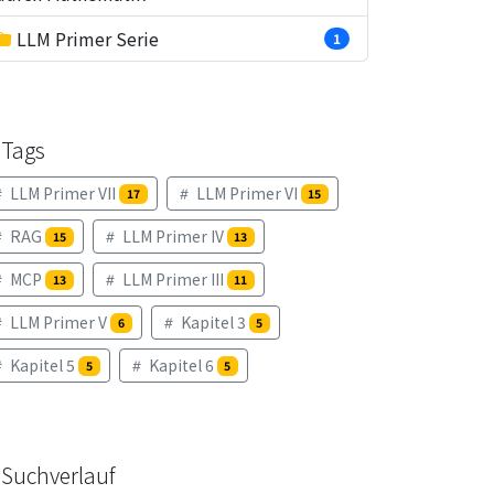
LLM Primer Serie
1
Tags
LLM Primer VII
LLM Primer VI
17
15
RAG
LLM Primer IV
15
13
MCP
LLM Primer III
13
11
LLM Primer V
Kapitel 3
6
5
Kapitel 5
Kapitel 6
5
5
Suchverlauf