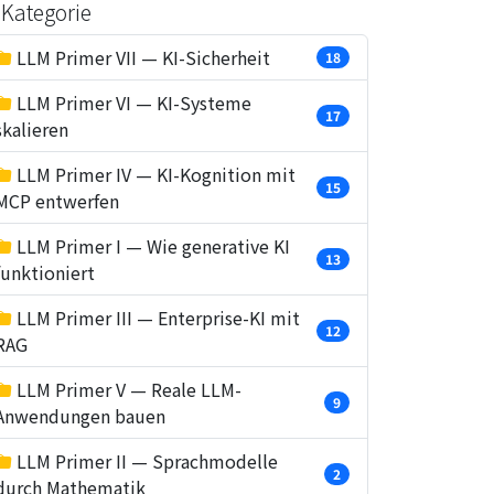
Kategorie
LLM Primer VII — KI-Sicherheit
18
LLM Primer VI — KI-Systeme
17
skalieren
LLM Primer IV — KI-Kognition mit
15
MCP entwerfen
LLM Primer I — Wie generative KI
13
funktioniert
LLM Primer III — Enterprise-KI mit
12
RAG
LLM Primer V — Reale LLM-
9
Anwendungen bauen
LLM Primer II — Sprachmodelle
2
durch Mathematik