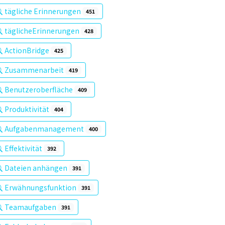
tägliche Erinnerungen
451
täglicheErinnerungen
428
ActionBridge
425
Zusammenarbeit
419
Benutzeroberfläche
409
Produktivität
404
Aufgabenmanagement
400
Effektivität
392
Dateien anhängen
391
Erwähnungsfunktion
391
Teamaufgaben
391