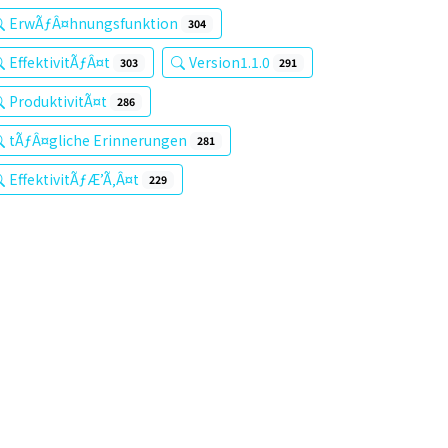
ErwÃƒÂ¤hnungsfunktion
304
EffektivitÃƒÂ¤t
Version1.1.0
303
291
ProduktivitÃ¤t
286
tÃƒÂ¤gliche Erinnerungen
281
EffektivitÃƒÆ’Ã‚Â¤t
229