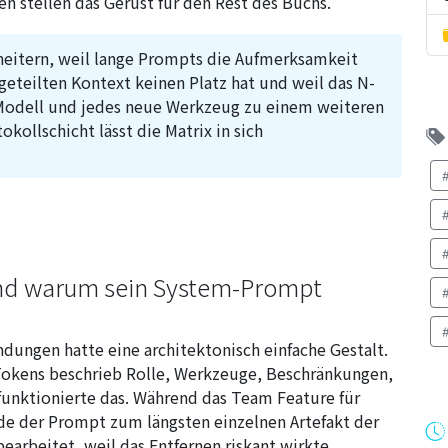
een stellen das Gerüst für den Rest des Buchs.
eitern, weil lange Prompts die Aufmerksamkeit
geteilten Kontext keinen Platz hat und weil das N-
odell und jedes neue Werkzeug zu einem weiteren
kollschicht lässt die Matrix in sich
und warum sein System-Prompt
ungen hatte eine architektonisch einfache Gestalt.
okens beschrieb Rolle, Werkzeuge, Beschränkungen,
 funktionierte das. Während das Team Feature für
de der Prompt zum längsten einzelnen Artefakt der
arbeitet, weil das Entfernen riskant wirkte.