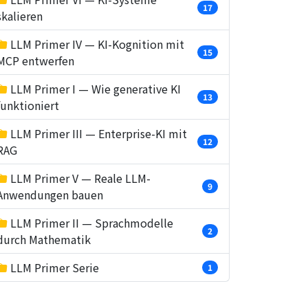
17
skalieren
LLM Primer IV — KI-Kognition mit
15
MCP entwerfen
LLM Primer I — Wie generative KI
13
funktioniert
LLM Primer III — Enterprise-KI mit
12
RAG
LLM Primer V — Reale LLM-
9
Anwendungen bauen
LLM Primer II — Sprachmodelle
2
durch Mathematik
LLM Primer Serie
1