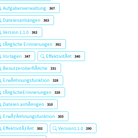
Aufgabenverwaltung
367
Dateienanhängen
363
Version 1.1.0
362
tÃ¤gliche Erinnerungen
361
Vorlagen
EffektivitÃ¤t
347
340
BenutzeroberflÃ¤che
331
ErwÃ¤hnungsfunktion
328
tÃ¤glicheErinnerungen
328
Dateien anhÃ¤ngen
310
ErwÃƒÂ¤hnungsfunktion
303
EffektivitÃƒÂ¤t
Version1.1.0
302
290