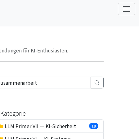
endungen für KI-Enthusiasten.
Kategorie
LLM Primer VII — KI-Sicherheit
18
LLM Primer VI — KI-Systeme