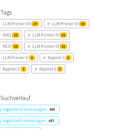
Tags
LLM Primer VII
LLM Primer VI
17
15
RAG
LLM Primer IV
15
13
MCP
LLM Primer III
13
11
LLM Primer V
Kapitel 3
6
5
Kapitel 5
Kapitel 6
5
5
Suchverlauf
tägliche Erinnerungen
450
täglicheErinnerungen
427