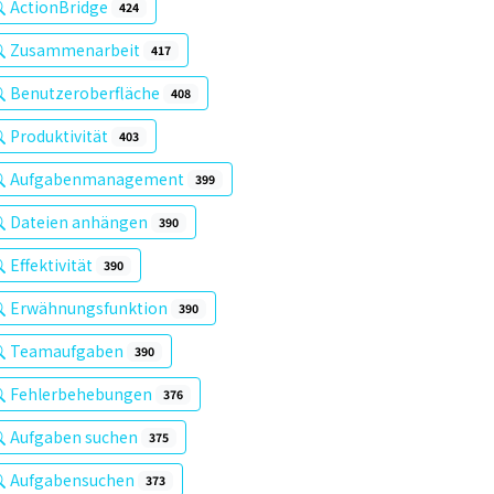
ActionBridge
424
Zusammenarbeit
417
Benutzeroberfläche
408
Produktivität
403
Aufgabenmanagement
399
Dateien anhängen
390
Effektivität
390
Erwähnungsfunktion
390
Teamaufgaben
390
Fehlerbehebungen
376
Aufgaben suchen
375
Aufgabensuchen
373