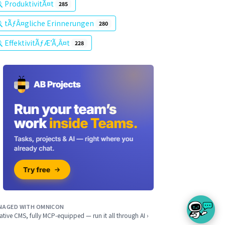
ProduktivitÃ¤t
285
tÃƒÂ¤gliche Erinnerungen
280
EffektivitÃƒÆ’Ã‚Â¤t
228
NAGED WITH OMNICON
ative CMS, fully MCP-equipped — run it all through AI ›