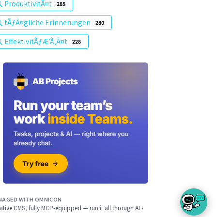
ProduktivitÃ¤t
285
tÃƒÂ¤gliche Erinnerungen
280
EffektivitÃƒÆ’Ã‚Â¤t
228
NAGED WITH OMNICON
ative CMS, fully MCP-equipped — run it all through AI ›