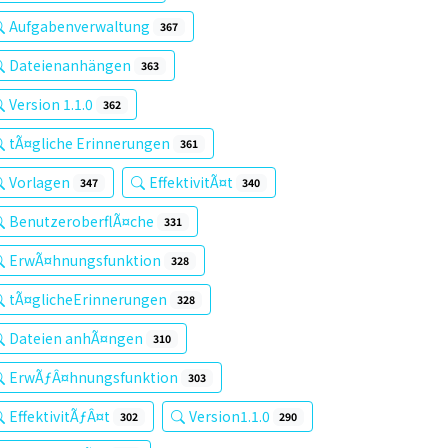
Aufgabenverwaltung
367
Dateienanhängen
363
Version 1.1.0
362
tÃ¤gliche Erinnerungen
361
Vorlagen
EffektivitÃ¤t
347
340
BenutzeroberflÃ¤che
331
ErwÃ¤hnungsfunktion
328
tÃ¤glicheErinnerungen
328
Dateien anhÃ¤ngen
310
ErwÃƒÂ¤hnungsfunktion
303
EffektivitÃƒÂ¤t
Version1.1.0
302
290