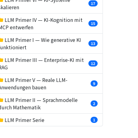
17
skalieren
LLM Primer IV — KI-Kognition mit
15
MCP entwerfen
LLM Primer I — Wie generative KI
13
funktioniert
LLM Primer III — Enterprise-KI mit
12
RAG
LLM Primer V — Reale LLM-
9
Anwendungen bauen
LLM Primer II — Sprachmodelle
2
durch Mathematik
LLM Primer Serie
1