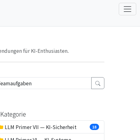
endungen für KI-Enthusiasten.
Kategorie
LLM Primer VII — KI-Sicherheit
18
LLM Primer VI — KI-Systeme