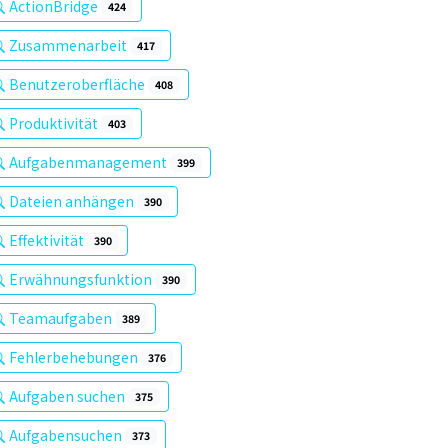
ActionBridge
424
Zusammenarbeit
417
Benutzeroberfläche
408
Produktivität
403
Aufgabenmanagement
399
Dateien anhängen
390
Effektivität
390
Erwähnungsfunktion
390
Teamaufgaben
389
Fehlerbehebungen
376
Aufgaben suchen
375
Aufgabensuchen
373