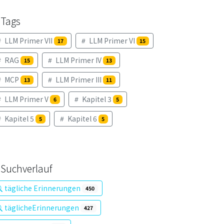
Tags
LLM Primer VII
LLM Primer VI
17
15
RAG
LLM Primer IV
15
13
MCP
LLM Primer III
13
11
LLM Primer V
Kapitel 3
6
5
Kapitel 5
Kapitel 6
5
5
Suchverlauf
tägliche Erinnerungen
450
täglicheErinnerungen
427