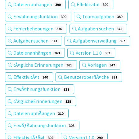
Dateien anhängen
Effektivität
390
390
Erwähnungsfunktion
Teamaufgaben
390
389
Fehlerbehebungen
Aufgaben suchen
376
375
Aufgabensuchen
Aufgabenverwaltung
373
367
Dateienanhängen
Version 1.1.0
363
362
tÃ¤gliche Erinnerungen
Vorlagen
361
347
EffektivitÃ¤t
BenutzeroberflÃ¤che
340
331
ErwÃ¤hnungsfunktion
328
tÃ¤glicheErinnerungen
328
Dateien anhÃ¤ngen
310
ErwÃƒÂ¤hnungsfunktion
303
EffektivitÃƒÂ¤t
Version1.1.0
302
290