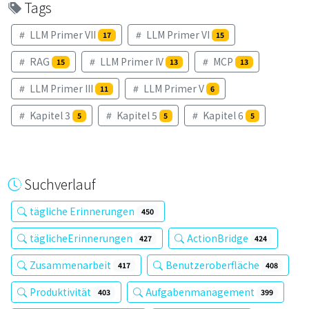
Tags
LLM Primer VII
LLM Primer VI
17
15
RAG
LLM Primer IV
MCP
15
13
13
LLM Primer III
LLM Primer V
11
6
Kapitel 3
Kapitel 5
Kapitel 6
5
5
5
Suchverlauf
tägliche Erinnerungen
450
täglicheErinnerungen
ActionBridge
427
424
Zusammenarbeit
Benutzeroberfläche
417
408
Produktivität
Aufgabenmanagement
403
399