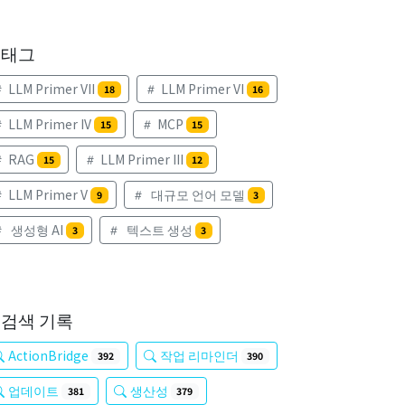
태그
LLM Primer VII
LLM Primer VI
18
16
LLM Primer IV
MCP
15
15
RAG
LLM Primer III
15
12
LLM Primer V
대규모 언어 모델
9
3
생성형 AI
텍스트 생성
3
3
검색 기록
ActionBridge
작업 리마인더
392
390
업데이트
생산성
381
379