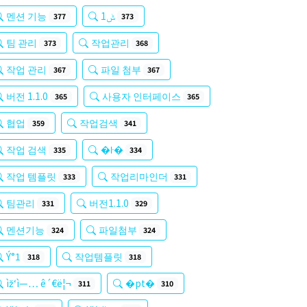
멘션 기능
ݰ1
377
373
팀 관리
작업관리
373
368
작업 관리
파일 첨부
367
367
버전 1.1.0
사용자 인터페이스
365
365
협업
작업검색
359
341
작업 검색
�ŀ�
335
334
작업 템플릿
작업리마인더
333
331
팀관리
버전1.1.0
331
329
멘션기능
파일첨부
324
324
Ý°1
작업템플릿
318
318
ìž‘ì—… ê´€ë¦¬
�pt�
311
310