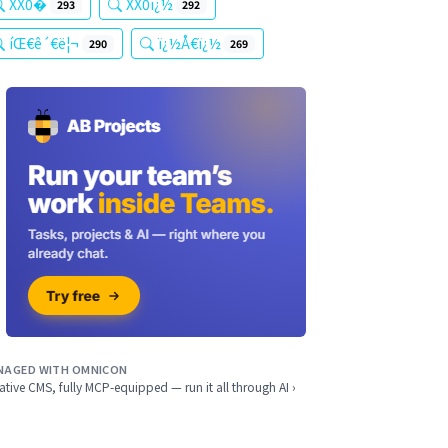
XX0�
XX0ï¿½
293
292
íŒ€ê´€ë¦¬
ï¿½Å€ï¿½
290
269
NAGED WITH OMNICON
ative CMS, fully MCP-equipped — run it all through AI ›