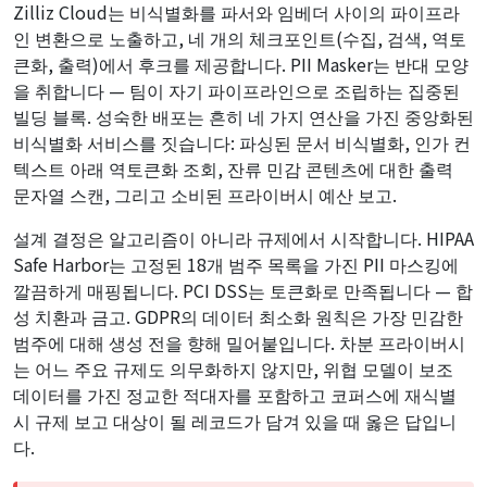
Zilliz Cloud는 비식별화를 파서와 임베더 사이의 파이프라
인 변환으로 노출하고, 네 개의 체크포인트(수집, 검색, 역토
큰화, 출력)에서 후크를 제공합니다. PII Masker는 반대 모양
을 취합니다 — 팀이 자기 파이프라인으로 조립하는 집중된
빌딩 블록. 성숙한 배포는 흔히 네 가지 연산을 가진 중앙화된
비식별화 서비스를 짓습니다: 파싱된 문서 비식별화, 인가 컨
텍스트 아래 역토큰화 조회, 잔류 민감 콘텐츠에 대한 출력
문자열 스캔, 그리고 소비된 프라이버시 예산 보고.
설계 결정은 알고리즘이 아니라 규제에서 시작합니다. HIPAA
Safe Harbor는 고정된 18개 범주 목록을 가진 PII 마스킹에
깔끔하게 매핑됩니다. PCI DSS는 토큰화로 만족됩니다 — 합
성 치환과 금고. GDPR의 데이터 최소화 원칙은 가장 민감한
범주에 대해 생성 전을 향해 밀어붙입니다. 차분 프라이버시
는 어느 주요 규제도 의무화하지 않지만, 위협 모델이 보조
데이터를 가진 정교한 적대자를 포함하고 코퍼스에 재식별
시 규제 보고 대상이 될 레코드가 담겨 있을 때 옳은 답입니
다.