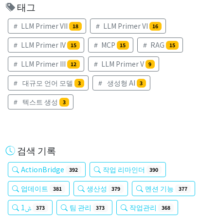
태그
LLM Primer VII
LLM Primer VI
18
16
LLM Primer IV
MCP
RAG
15
15
15
LLM Primer III
LLM Primer V
12
9
대규모 언어 모델
생성형 AI
3
3
텍스트 생성
3
검색 기록
ActionBridge
작업 리마인더
392
390
업데이트
생산성
멘션 기능
381
379
377
ݰ1
팀 관리
작업관리
373
373
368