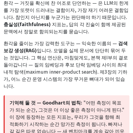
환각 — 거짓을 확신에 찬 어조로 단언하는 — 은 LLM의 한계
를 가장 또렷이 드러내는 결함이자, 가장 재기 어려운 결함입
니다. 참인지 아닌지를 누군가는 판단해야 하기 때문입니다.
충실성(faithfulness)
지표는, 답의 각 진술이 함께 제공된
문맥에서 정말로 함의되는지를 묻습니다.
환각을 줄이는 가장 강력한 도구는 — 익숙한 이름의 —
검색
보강 생성(RAG)
입니다. 모델을 실제 문서에 단단히 묶어 두
는 것입니다. 그 핵심 연산은, 마침맞게도, 본책 제I부의 결로
돌아갑니다 — 질의 임베딩과 후보 단락 임베딩 사이의 최대
내적 탐색(maximum inner-product search). 제3장의 기하
가, 어느 순간 운영 시스템의 가장 무거운 뼈대가 되어 있습
니다.
기억해 둘 것 — Goodhart의 법칙:
"어떤 측정이 목표
가 되는 순간, 그것은 더 이상 좋은 측정이 아니게 된다."
이 장에 등장하는 모든 지표는, 우리가 그것을 향해 최
적화하기 시작하는 순간 망가진 측정이 됩니다. 빠져나
갈 길은 따로 없습니다 — 새 벤치마크를 계속 갈아 끼우