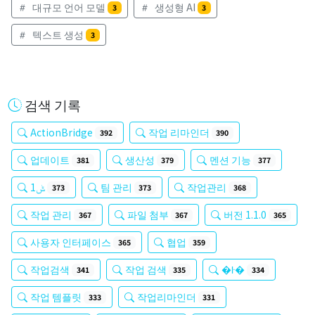
대규모 언어 모델
생성형 AI
3
3
텍스트 생성
3
검색 기록
ActionBridge
작업 리마인더
392
390
업데이트
생산성
멘션 기능
381
379
377
ݰ1
팀 관리
작업관리
373
373
368
작업 관리
파일 첨부
버전 1.1.0
367
367
365
사용자 인터페이스
협업
365
359
작업검색
작업 검색
�ŀ�
341
335
334
작업 템플릿
작업리마인더
333
331