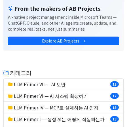
From the makers of AB Projects
AI-native project management inside Microsoft Teams —
ChatGPT, Claude, and other AI agents create, update, and
complete real tasks, not just summaries.
Explore AB Projects
카테고리
LLM Primer VII — AI 보안
18
LLM Primer VI — AI 시스템 확장하기
17
LLM Primer IV — MCP로 설계하는 AI 인지
15
LLM Primer I — 생성 AI는 어떻게 작동하는가
13