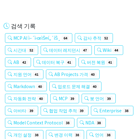
검색 기록
MCP AI ì–´ì‹œìŠ¤í„´íŠ¸
감사 추적
64
52
시간대
데이터 레지던시
Wiki
52
47
44
AB
데이터 복구
버전 복원
42
41
41
지원 언어
AB Projects 가격
41
40
Markdown
업로드 문제 해결
40
40
자동화 전략
MCP
봇 언어
40
39
39
아바타
협업 작업 추적
Enterprise
39
39
38
Model Context Protocol
NDA
38
38
개인 설정
변경 이력
언어
38
38
38