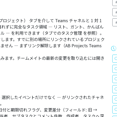
ープロジェクト） タブを介して Teams チャネルと 1 対 1
を離れずに完全なタスク領域 — リスト、ガント、かんばん
ル — を利用できます（
タブでのタスク管理
を参照）。
ンクします。すでに別の場所にリンクされているプロジェク
ません — まずリンク解除します（
AB Projects Teams
込みます。チームメイトの最新の変更を取り込むには開き
 選択したイベントだけでなく — がリンクされたチャネ
。
日付と期限切れフラグ、変更差分（フィールド: 旧 →
担当者、サブタスクとコメント件数、作成者、タスクへ深