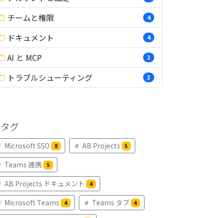
チームと権限
4
ドキュメント
4
AI と MCP
3
トラブルシューティング
3
タグ
Microsoft SSO
AB Projects
8
5
Teams 連携
5
AB Projects ドキュメント
4
Microsoft Teams
Teams タブ
4
4