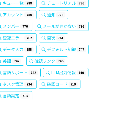
キュー一覧
チュートリアル
788
786
アカウント
通知
780
778
メンバー
メールが届かない
776
776
登録エラー
目次
762
761
データ入力
デフォルト組織
755
747
英語
確認リンク
747
746
言語サポート
LLM出力情報
742
740
タスク管理
確認コード
734
719
言語設定
713