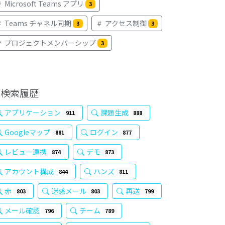
Microsoft Teams アプリ
3
Teams チャネル同期
アクセス制御
3
3
プロジェクトメンバーシップ
3
検索履歴
アプリケーション
課題生成
911
888
Googleマップ
ログイン
881
877
レビュー連携
デモ
874
873
アカウント構成
ハンズ
844
811
赤
迷惑メール
再送
803
803
799
メール確認
チーム
796
789