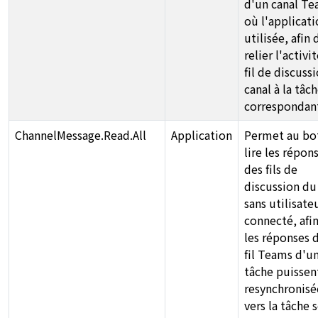
d'un canal T
où l'applicati
utilisée, afin 
relier l'activi
fil de discuss
canal à la tâc
correspondan
ChannelMessage.Read.All
Application
Permet au bo
lire les répon
des fils de
discussion du
sans utilisate
connecté, afi
les réponses d
fil Teams d'u
tâche puissen
resynchronisé
vers la tâche 