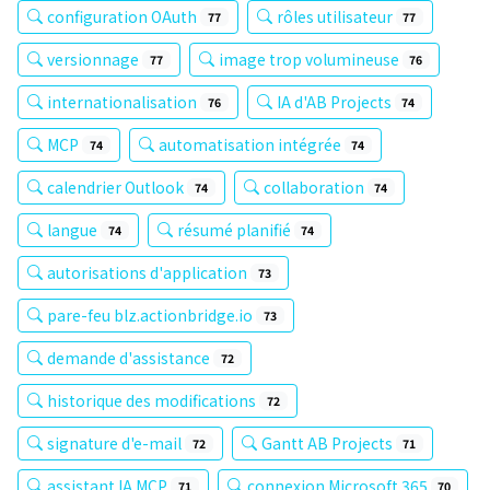
configuration OAuth
rôles utilisateur
77
77
versionnage
image trop volumineuse
77
76
internationalisation
IA d'AB Projects
76
74
MCP
automatisation intégrée
74
74
calendrier Outlook
collaboration
74
74
langue
résumé planifié
74
74
autorisations d'application
73
pare-feu blz.actionbridge.io
73
demande d'assistance
72
historique des modifications
72
signature d'e-mail
Gantt AB Projects
72
71
assistant IA MCP
connexion Microsoft 365
71
70