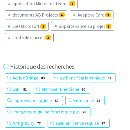
application Microsoft Teams
4
documents AB Projects
Adaptive Card
4
3
SSO Microsoft
appartenance au projet
3
3
contrôle d'accès
3
Historique des recherches
ActionBridge
authentification unique
83
82
wiki
attribuer une tâche
81
80
suppression logique
Enterprise
80
78
chargement qui ne fonctionne pas
78
Antigravity
aucune licence requise
77
77