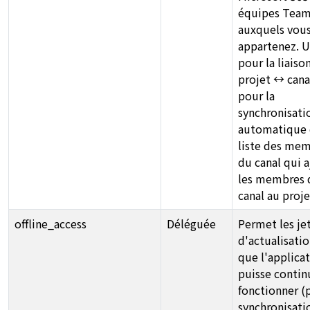
équipes Tea
auxquels vou
appartenez. U
pour la liaiso
projet ↔ cana
pour la
synchronisati
automatique 
liste des me
du canal qui 
les membres 
canal au proje
offline_access
Déléguée
Permet les je
d'actualisatio
que l'applica
puisse contin
fonctionner (p
synchronisati