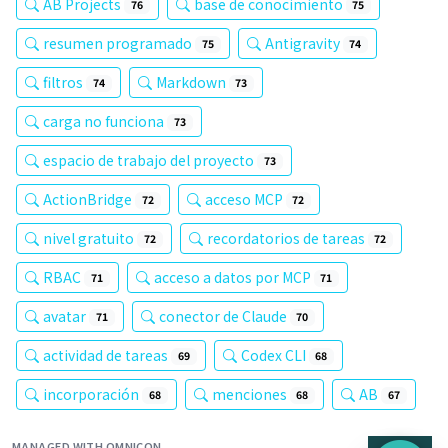
AB Projects
base de conocimiento
76
75
resumen programado
Antigravity
75
74
filtros
Markdown
74
73
carga no funciona
73
espacio de trabajo del proyecto
73
ActionBridge
acceso MCP
72
72
nivel gratuito
recordatorios de tareas
72
72
RBAC
acceso a datos por MCP
71
71
avatar
conector de Claude
71
70
actividad de tareas
Codex CLI
69
68
incorporación
menciones
AB
68
68
67
MANAGED WITH OMNICON