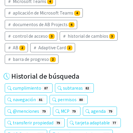
Microsoft Teams
4
aplicación de Microsoft Teams
4
documentos de AB Projects
4
control de acceso
historial de cambios
3
3
AB
Adaptive Card
2
2
barra de progreso
2
Historial de búsqueda
cumplimiento
subtareas
87
82
navegación
permisos
81
80
@menciones
MCP
agenda
79
79
79
transferir propiedad
tarjeta adaptable
79
77