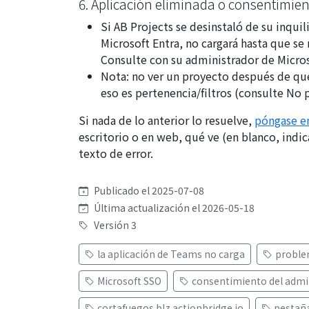
6. Aplicación eliminada o consentimie
Si AB Projects se desinstaló de su inqui
Microsoft Entra, no cargará hasta que se 
Consulte con su administrador de Micros
Nota: no ver un proyecto después de que
eso es pertenencia/filtros (consulte
No p
Si nada de lo anterior lo resuelve,
póngase en
escritorio o en web, qué ve (en blanco, indi
texto de error.
Publicado el 2025-07-08
Última actualización el 2026-05-18
Versión 3
la aplicación de Teams no carga
proble
Microsoft SSO
consentimiento del admi
cortafuegos blz.actionbridge.io
pestañ