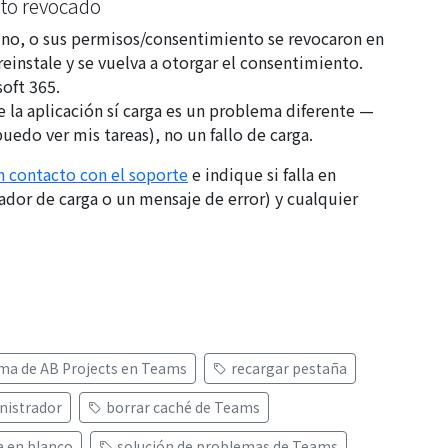
nto revocado
lino, o sus permisos/consentimiento se revocaron en
reinstale y se vuelva a otorgar el consentimiento.
oft 365.
 la aplicación
sí
carga es un problema diferente —
uedo ver mis tareas
), no un fallo de carga.
 contacto con el soporte
e indique si falla en
cador de carga o un mensaje de error) y cualquier
ma de AB Projects en Teams
recargar pestaña
nistrador
borrar caché de Teams
a en blanco
solución de problemas de Teams