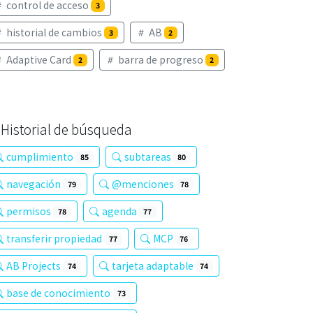
control de acceso
3
historial de cambios
AB
3
2
Adaptive Card
barra de progreso
2
2
Historial de búsqueda
cumplimiento
subtareas
85
80
navegación
@menciones
79
78
permisos
agenda
78
77
transferir propiedad
MCP
77
76
AB Projects
tarjeta adaptable
74
74
base de conocimiento
73