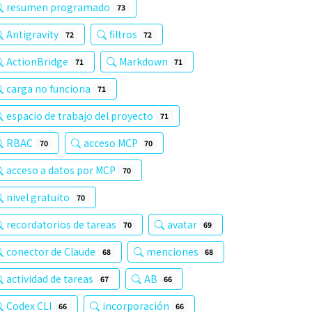
resumen programado
73
Antigravity
filtros
72
72
ActionBridge
Markdown
71
71
carga no funciona
71
espacio de trabajo del proyecto
71
RBAC
acceso MCP
70
70
acceso a datos por MCP
70
nivel gratuito
70
recordatorios de tareas
avatar
70
69
conector de Claude
menciones
68
68
actividad de tareas
AB
67
66
Codex CLI
incorporación
66
66