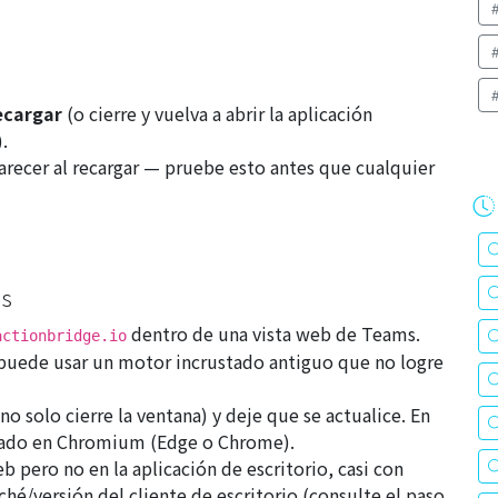
ecargar
(o cierre y vuelva a abrir la aplicación
.
parecer al recargar — pruebe esto antes que cualquier
ms
dentro de una vista web de Teams.
actionbridge.io
 puede usar un motor incrustado antiguo que no logre
o solo cierre la ventana) y deje que se actualice. En
asado en Chromium (Edge o Chrome).
eb
pero no en la aplicación de
escritorio
, casi con
hé/versión del cliente de escritorio (consulte el paso