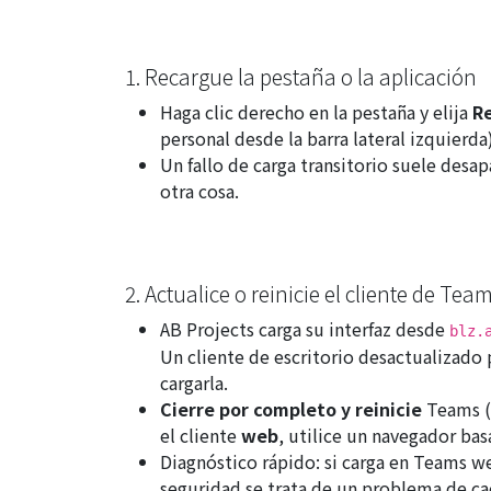
1. Recargue la pestaña o la aplicación
Haga clic derecho en la pestaña y elija
R
personal desde la barra lateral izquierda)
Un fallo de carga transitorio suele desa
otra cosa.
2. Actualice o reinicie el cliente de Tea
AB Projects carga su interfaz desde
blz.
Un cliente de escritorio desactualizado
cargarla.
Cierre por completo y reinicie
Teams (n
el cliente
web
, utilice un navegador b
Diagnóstico rápido: si carga en Teams
w
seguridad se trata de un problema de cac