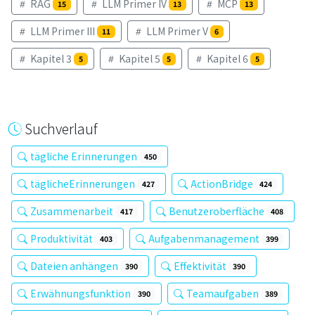
RAG
LLM Primer IV
MCP
15
13
13
LLM Primer III
LLM Primer V
11
6
Kapitel 3
Kapitel 5
Kapitel 6
5
5
5
Suchverlauf
tägliche Erinnerungen
450
täglicheErinnerungen
ActionBridge
427
424
Zusammenarbeit
Benutzeroberfläche
417
408
Produktivität
Aufgabenmanagement
403
399
Dateien anhängen
Effektivität
390
390
Erwähnungsfunktion
Teamaufgaben
390
389