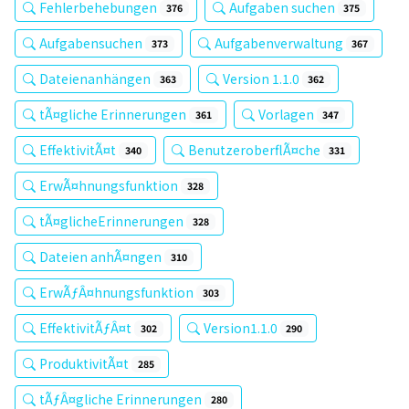
Fehlerbehebungen
Aufgaben suchen
376
375
Aufgabensuchen
Aufgabenverwaltung
373
367
Dateienanhängen
Version 1.1.0
363
362
tÃ¤gliche Erinnerungen
Vorlagen
361
347
EffektivitÃ¤t
BenutzeroberflÃ¤che
340
331
ErwÃ¤hnungsfunktion
328
tÃ¤glicheErinnerungen
328
Dateien anhÃ¤ngen
310
ErwÃƒÂ¤hnungsfunktion
303
EffektivitÃƒÂ¤t
Version1.1.0
302
290
ProduktivitÃ¤t
285
tÃƒÂ¤gliche Erinnerungen
280