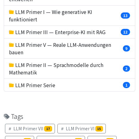
LLM Primer I — Wie generative KI
13
funktioniert
LLM Primer III — Enterprise-KI mit RAG
12
LLM Primer V — Reale LLM-Anwendungen
9
bauen
LLM Primer II — Sprachmodelle durch
2
Mathematik
LLM Primer Serie
1
Tags
LLM Primer VII
LLM Primer VI
17
15