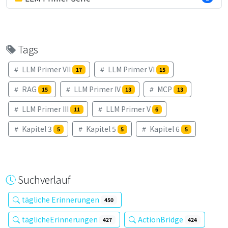
Tags
LLM Primer VII
LLM Primer VI
17
15
RAG
LLM Primer IV
MCP
15
13
13
LLM Primer III
LLM Primer V
11
6
Kapitel 3
Kapitel 5
Kapitel 6
5
5
5
Suchverlauf
tägliche Erinnerungen
450
täglicheErinnerungen
ActionBridge
427
424