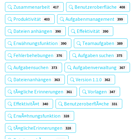
Zusammenarbeit
Benutzeroberfläche
417
408
Produktivität
Aufgabenmanagement
403
399
Dateien anhängen
Effektivität
390
390
Erwähnungsfunktion
Teamaufgaben
390
389
Fehlerbehebungen
Aufgaben suchen
376
375
Aufgabensuchen
Aufgabenverwaltung
373
367
Dateienanhängen
Version 1.1.0
363
362
tÃ¤gliche Erinnerungen
Vorlagen
361
347
EffektivitÃ¤t
BenutzeroberflÃ¤che
340
331
ErwÃ¤hnungsfunktion
328
tÃ¤glicheErinnerungen
328