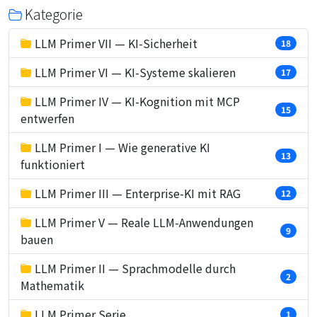
Kategorie
LLM Primer VII — KI-Sicherheit
18
LLM Primer VI — KI-Systeme skalieren
17
LLM Primer IV — KI-Kognition mit MCP
15
entwerfen
LLM Primer I — Wie generative KI
13
funktioniert
LLM Primer III — Enterprise-KI mit RAG
12
LLM Primer V — Reale LLM-Anwendungen
9
bauen
LLM Primer II — Sprachmodelle durch
2
Mathematik
LLM Primer Serie
1