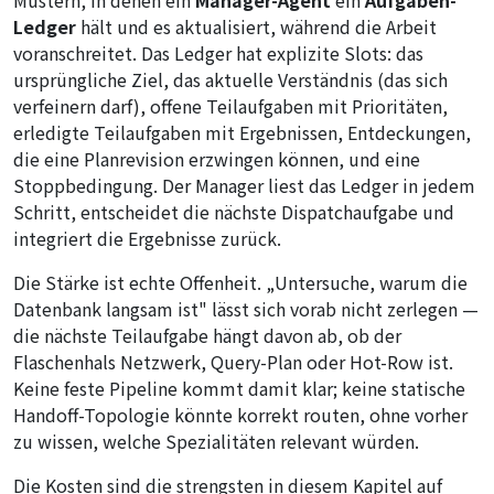
Mustern, in denen ein
Manager-Agent
ein
Aufgaben-
Ledger
hält und es aktualisiert, während die Arbeit
voranschreitet. Das Ledger hat explizite Slots: das
ursprüngliche Ziel, das aktuelle Verständnis (das sich
verfeinern darf), offene Teilaufgaben mit Prioritäten,
erledigte Teilaufgaben mit Ergebnissen, Entdeckungen,
die eine Planrevision erzwingen können, und eine
Stoppbedingung. Der Manager liest das Ledger in jedem
Schritt, entscheidet die nächste Dispatchaufgabe und
integriert die Ergebnisse zurück.
Die Stärke ist echte Offenheit. „Untersuche, warum die
Datenbank langsam ist" lässt sich vorab nicht zerlegen —
die nächste Teilaufgabe hängt davon ab, ob der
Flaschenhals Netzwerk, Query-Plan oder Hot-Row ist.
Keine feste Pipeline kommt damit klar; keine statische
Handoff-Topologie könnte korrekt routen, ohne vorher
zu wissen, welche Spezialitäten relevant würden.
Die Kosten sind die strengsten in diesem Kapitel auf