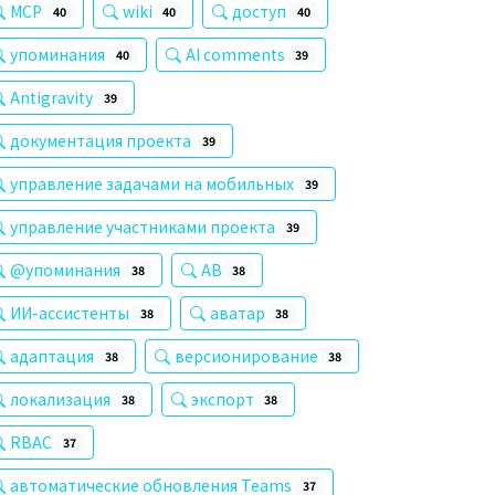
MCP
wiki
доступ
40
40
40
упоминания
AI comments
40
39
Antigravity
39
документация проекта
39
управление задачами на мобильных
39
управление участниками проекта
39
@упоминания
AB
38
38
ИИ-ассистенты
аватар
38
38
адаптация
версионирование
38
38
локализация
экспорт
38
38
RBAC
37
автоматические обновления Teams
37