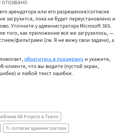
е отозвано
шего арендатора или его разрешения/согласие
 не загрузится, пока не будет переустановлено и
ово. Уточните у администратора Microsoft 365.
сле того, как приложение
всё же
загрузилось, —
частием/фильтрами (см.
Я не вижу свои задачи
), а
 помогает,
обратитесь в поддержку
и укажите,
б-клиенте, что вы видите (пустой экран,
шибке) и любой текст ошибки.
роблема AB Projects в Teams
согласие администратора