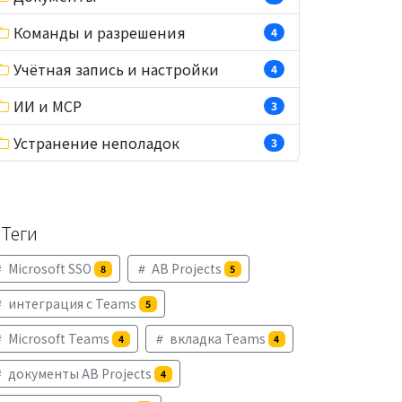
Команды и разрешения
4
Учётная запись и настройки
4
ИИ и MCP
3
Устранение неполадок
3
Теги
Microsoft SSO
AB Projects
8
5
интеграция с Teams
5
Microsoft Teams
вкладка Teams
4
4
документы AB Projects
4