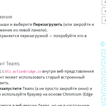
ожение
мыши и выберите
Перезагрузить
(или закройте и
жение из левой панели).
траняется перезагрузкой — попробуйте это в
ент Teams
с с
внутри веб-представления
blz.actionbridge.io
ент может использовать старый встроенный
зить.
езапустите
Teams (а не просто закройте окно) и
 используйте браузер на основе Chromium (Edge
жается в
веб
-версии Teams, но не в
настольном