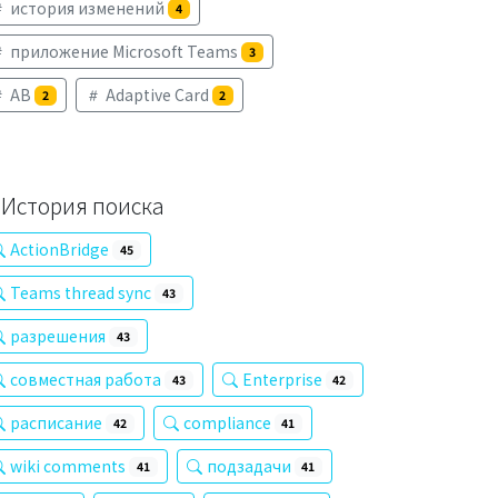
история изменений
4
приложение Microsoft Teams
3
AB
Adaptive Card
2
2
История поиска
ActionBridge
45
Teams thread sync
43
разрешения
43
совместная работа
Enterprise
43
42
расписание
compliance
42
41
wiki comments
подзадачи
41
41