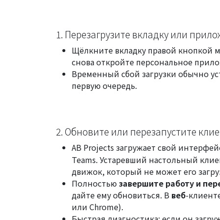
1. Перезагрузите вкладку или прил
Щёлкните вкладку правой кнопкой 
снова откройте персональное прило
Временный сбой загрузки обычно ус
первую очередь.
2. Обновите или перезапустите кли
AB Projects загружает свой интерфей
Teams. Устаревший настольный кли
движок, который не может его загру
Полностью
завершите работу и пер
дайте ему обновиться. В
веб
-клиенте
или Chrome).
Быстрая диагностика: если он загру