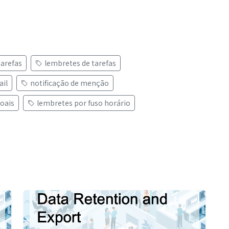
arefas
lembretes de tarefas
ail
notificação de menção
oais
lembretes por fuso horário