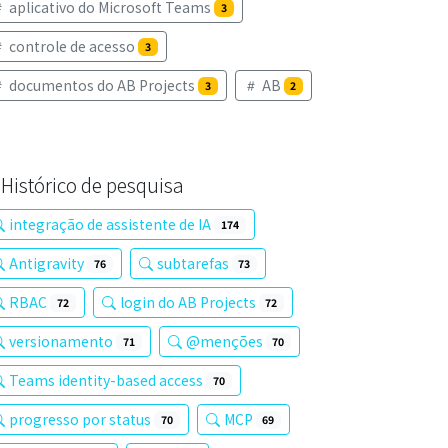
aplicativo do Microsoft Teams
3
controle de acesso
3
documentos do AB Projects
AB
3
2
Histórico de pesquisa
integração de assistente de IA
174
Antigravity
subtarefas
76
73
RBAC
login do AB Projects
72
72
versionamento
@menções
71
70
Teams identity-based access
70
progresso por status
MCP
70
69