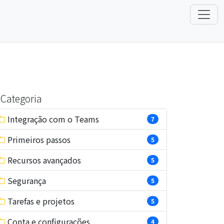
Categoria
Integração com o Teams
7
Primeiros passos
5
Recursos avançados
5
Segurança
5
Tarefas e projetos
5
Conta e configurações
4