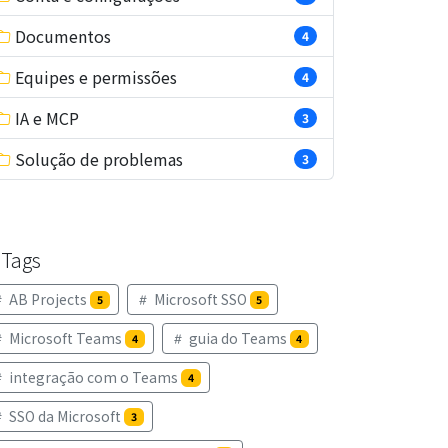
Documentos
4
Equipes e permissões
4
IA e MCP
3
Solução de problemas
3
Tags
AB Projects
Microsoft SSO
5
5
Microsoft Teams
guia do Teams
4
4
integração com o Teams
4
SSO da Microsoft
3