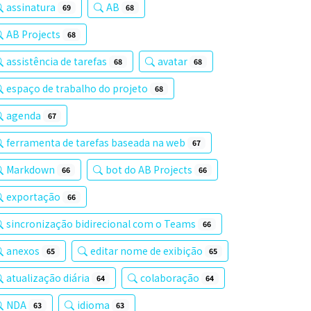
assinatura
AB
69
68
AB Projects
68
assistência de tarefas
avatar
68
68
espaço de trabalho do projeto
68
agenda
67
ferramenta de tarefas baseada na web
67
Markdown
bot do AB Projects
66
66
exportação
66
sincronização bidirecional com o Teams
66
anexos
editar nome de exibição
65
65
atualização diária
colaboração
64
64
NDA
idioma
63
63