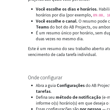
Você escolhe os dias e horários.
Habili
horários por dia (por exemplo,
09:00, 1
Você escolhe o canal.
O resumo pode c
Teams
do bot do AB Projects, ou ambos
É um resumo único por horário, sem du
duas vezes no mesmo dia.
Este é um resumo do seu trabalho aberto atu
vencimento de cada tarefa individual.
Onde configurar
Abra a guia
Configurações
do AB Project
tarefas
.
Defina seu
método de notificação
(e-m
informe o(s) horário(s) em que deseja o
Essas configurações são
por pessoa
— ca