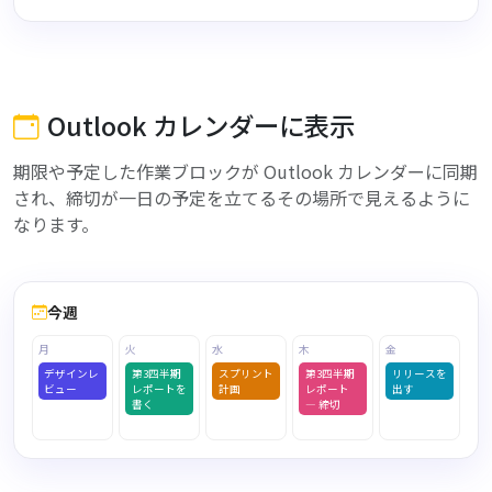
Outlook カレンダーに表示
期限や予定した作業ブロックが Outlook カレンダーに同期
され、締切が一日の予定を立てるその場所で見えるように
なります。
今週
Outlook と同期
月
火
水
木
金
デザインレ
第3四半期
スプリント
第3四半期
リリースを
ビュー
レポートを
計画
レポート
出す
書く
— 締切