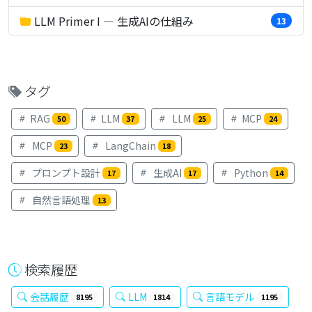
LLM Primer I — 生成AIの仕組み
13
タグ
RAG
LLM
LLM
MCP
50
37
25
24
MCP
LangChain
23
18
プロンプト設計
生成AI
Python
17
17
14
自然言語処理
13
検索履歴
会話履歴
LLM
言語モデル
8195
1814
1195