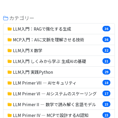
カテゴリー
LLM入門：RAGで強化する生成
36
MCP入門：AIに文脈を理解させる技術
36
LLM入門 X 数学
32
LLM入門 しくみから学ぶ 生成AIの基礎
31
LLM入門 実践Python
29
LLM Primer VII — AIセキュリティ
18
LLM Primer VI — AIシステムのスケーリング
17
LLM Primer II — 数学で読み解く言語モデル
15
LLM Primer IV — MCPで設計するAI認知
15