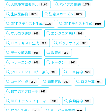
大規模言語モデル
バイアス 問題
1160
1079
生成型要約
注意メカニズム
1065
1063
GPT-2 テキスト生成
GPT テキスト生成
1028
1019
マルコフ連鎖
エンジニア向け
995
992
LLM テキスト生成
バッチサイズ
989
986
データ前処理
教育AI
985
981
トレーニング
トークン化
971
964
クロスエントロピー損失
LLM 要約
961
953
コード生成
線形代数
ロス計算
950
949
947
数学的アプローチ
945
NLP トランスフォーマー
自動要約
938
931
FAQシステム
ミニバッチ学習
930
929