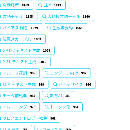
会話履歴
LLM
8169
1812
言語モデル
大規模言語モデル
1195
1160
バイアス 問題
生成型要約
1079
1065
注意メカニズム
1063
GPT-2 テキスト生成
1028
GPT テキスト生成
1019
マルコフ連鎖
エンジニア向け
995
992
LLM テキスト生成
バッチサイズ
989
986
データ前処理
教育AI
985
981
トレーニング
トークン化
970
964
クロスエントロピー損失
961
LLM 要約
コード生成
953
950