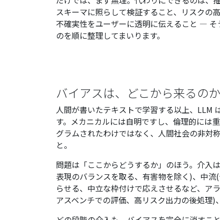
だけでは、まず無理。代わりにできるのは、
スキーマに照らして検証すること、リスクの
不確実性をユーザーに透明に伝えること — 
のを順に整理してまいります。
バイアスは、どこから来るの
人間が書いたテキストで学習する以上、LLM
す。メカニカルには自明ですし、倫理的には
グラムされたわけではなく、人間社会の非対
と。
問題は「ここからどうするか」のほう。介入は
表現のバランスを取る、有害物を除く)、中流
らせる、中立な枠付けで応えさせるなど、アラ
アスベンチでの評価、高リスク出力の後処理)
どの段階の介入も、バイアスを完全に消すこ