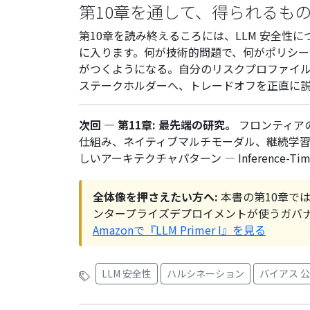
第10章を通して、得られるも
第10章を読み終えるころには、LLM 安全性
に入ります。何が技術的問題で、何がポリシ
がつくようになる。自分のリスクプロファイ
ステークホルダーへ、トレードオフを正直に
次回 — 第11章: 最先端の研究。
フロンティアの方
仕組み、ネイティブマルチモーダル、継続学習、そ
しいアーキテクチャパターン — Inference-Tim
全体像を押さえたい方へ:
本書の第10章で
ンタープライズデプロイメントが使うガバ
Amazonで『LLM Primer I』を見る
LLM 安全性
ハルシネーション
バイアス 