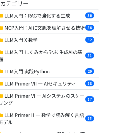
カテゴリー
LLM入門：RAGで強化する生成
36
MCP入門：AIに文脈を理解させる技術
36
LLM入門 X 数学
32
LLM入門 しくみから学ぶ 生成AIの基
31
礎
LLM入門 実践Python
29
LLM Primer VII — AIセキュリティ
18
LLM Primer VI — AIシステムのスケー
17
リング
LLM Primer II — 数学で読み解く言語
15
モデル