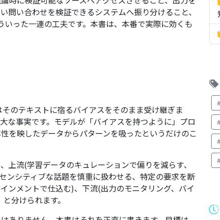
推論時に検証可能なソースへアクセスさせること、出力を
高い問い合わせを検証できるシステムへ振り分けること、
そういった一連の工夫です。本書は、本番で実際に効くも
か
 はそのテキストに宿るバイアスをそのまま受け継ぎま
重大な事実です。モデルが「バイアスを持つように」プロ
称性を映したデータからパターンを吸ったというだけのこ
、上流(学習データのキュレーションで偏りを減らす、
(センシティブな話題を慎重に扱わせる、特定の要求を断
インメントで仕込む)、下流(出力のモニタリング、バイ
、と分けられます。
とはありません。本書はそれを正直に書きます。目標は