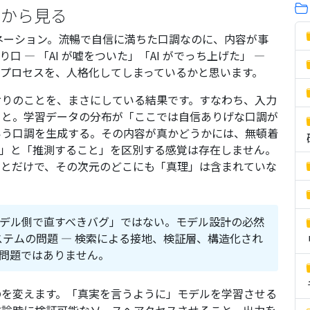
ムから見る
シネーション。流暢で自信に満ちた口調なのに、内容が事
 — 「AI が嘘をついた」「AI がでっち上げた」 —
プロセスを、人格化してしまっているかと思います。
おりのことを、まさにしている結果です。すなわち、入力
こと。学習データの分布が「ここでは自信ありげな口調が
いう口調を生成する。その内容が真かどうかには、無頓着
と」と「推測すること」を区別する感覚は存在しません。
ことだけで、その次元のどこにも「真理」は含まれていな
デル側で直すべきバグ」ではない。モデル設計の必然
テムの問題 — 検索による接地、検証層、構造化され
の問題ではありません。
のを変えます。「真実を言うように」モデルを学習させる