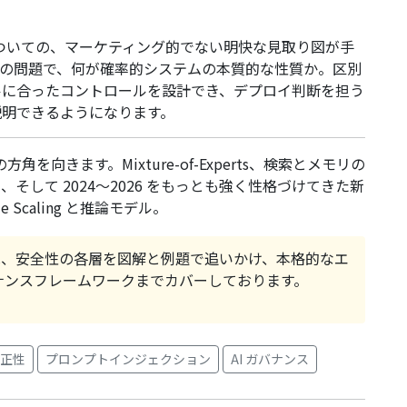
の
についての、マーケティング的でない明快な見取り図が手
ーの問題で、何が確率的システムの本質的な性質か。区別
ルに合ったコントロールを設計でき、デプロイ判断を担う
説明できるようになります。
角を向きます。Mixture-of-Experts、検索とメモリの
して 2024〜2026 をもっとも強く性格づけてきた新
e Scaling と推論モデル。
は、安全性の各層を図解と例題で追いかけ、本格的なエ
ナンスフレームワークまでカバーしております。
公正性
プロンプトインジェクション
AI ガバナンス