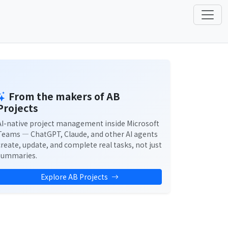
From the makers of AB
Projects
AI-native project management inside Microsoft
Teams — ChatGPT, Claude, and other AI agents
create, update, and complete real tasks, not just
summaries.
Explore AB Projects