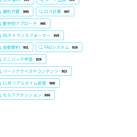
線形代数
ロス計算
949
947
数学的アプローチ
945
NLP トランスフォーマー
938
自動要約
FAQシステム
931
929
ミニバッチ学習
929
パーソナライズドコンテンツ
915
LLM リアルタイム処理
900
セルフアテンション
886