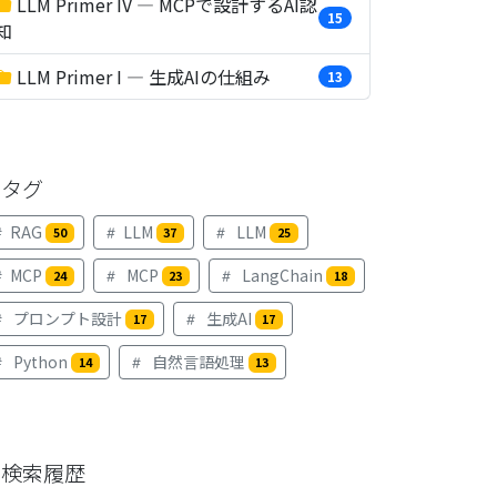
LLM Primer IV — MCPで設計するAI認
15
知
LLM Primer I — 生成AIの仕組み
13
タグ
RAG
LLM
LLM
50
37
25
MCP
MCP
LangChain
24
23
18
プロンプト設計
生成AI
17
17
Python
自然言語処理
14
13
検索履歴