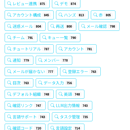
レビュー連携
デモ
875
874
アカウント構成
ハンズ
赤
845
813
805
迷惑メール
再送
メール確認
804
800
798
チーム
キュー一覧
791
790
チュートリアル
アカウント
787
781
通知
メンバー
779
778
メールが届かない
登録エラー
777
763
目次
データ入力
763
756
デフォルト組織
英語
748
748
確認リンク
LLM出力情報
747
743
言語サポート
タスク管理
743
735
確認コード
言語設定
720
714