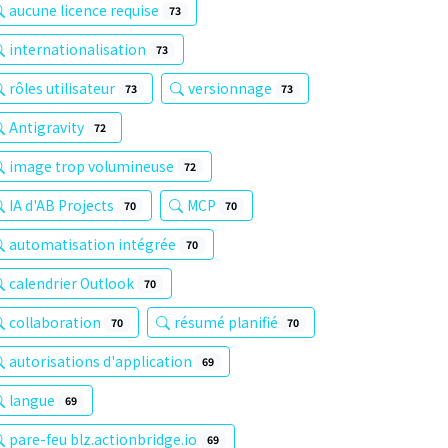
aucune licence requise
73
internationalisation
73
rôles utilisateur
versionnage
73
73
Antigravity
72
image trop volumineuse
72
IA d'AB Projects
MCP
70
70
automatisation intégrée
70
calendrier Outlook
70
collaboration
résumé planifié
70
70
autorisations d'application
69
langue
69
pare-feu blz.actionbridge.io
69