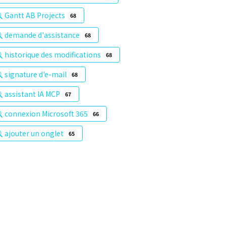
Gantt AB Projects
68
demande d'assistance
68
historique des modifications
68
signature d'e-mail
68
assistant IA MCP
67
connexion Microsoft 365
66
ajouter un onglet
65