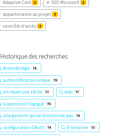
Adaptive Card
SSO Microsoft
3
3
appartenance au projet
3
contrôle d'accès
3
Historique des recherches
ActionBridge
78
authentification unique
78
attribuer une tâche
wiki
77
77
suppression logique
76
chargement qui ne fonctionne pas
74
configuration OAuth
Enterprise
74
73