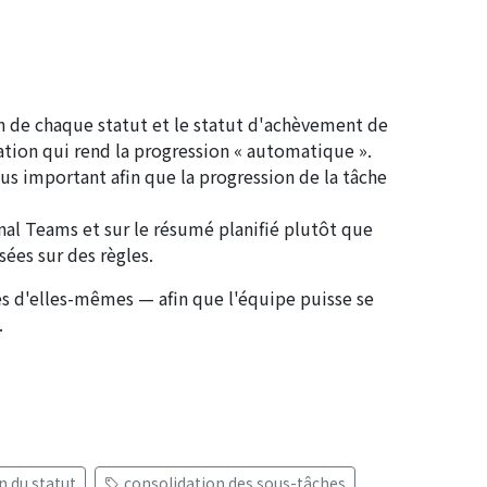
n de chaque statut et le statut d'achèvement de
ation qui rend la progression « automatique ».
plus important afin que la progression de la tâche
nal Teams et sur le résumé planifié plutôt que
sées sur des règles.
res d'elles-mêmes — afin que l'équipe puisse se
.
n du statut
consolidation des sous-tâches