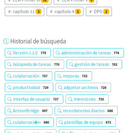
capítulo 11
capítulo 4
DPO
3
3
2
Historial de búsqueda
Versión 1.1.0
administración de tareas
779
774
búsqueda de tareas
gestión de tareas
770
762
colaboración
mejoras
757
733
productividad
adjuntar archivos
729
728
interfaz de usuario
menciones
727
725
ActionBridge
recordatorios diarios
697
688
colaboraci�n
plantillas de equipo
680
672