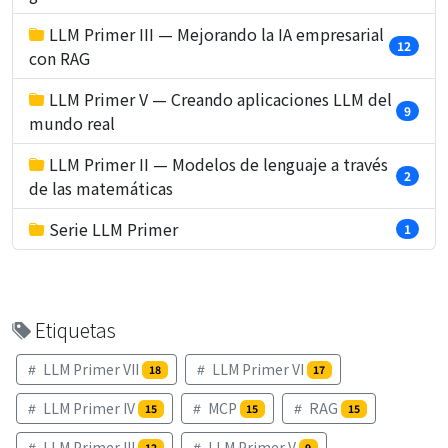
LLM Primer III — Mejorando la IA empresarial
12
con RAG
LLM Primer V — Creando aplicaciones LLM del
9
mundo real
LLM Primer II — Modelos de lenguaje a través
2
de las matemáticas
Serie LLM Primer
1
Etiquetas
LLM Primer VII
LLM Primer VI
18
17
LLM Primer IV
MCP
RAG
15
15
15
LLM Primer III
LLM Primer V
12
9