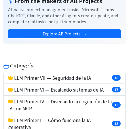
From the makers of AB Projects
AI-native project management inside Microsoft Teams —
ChatGPT, Claude, and other AI agents create, update, and
complete real tasks, not just summaries.
Explore AB Projects
Categoría
LLM Primer VII — Seguridad de la IA
18
LLM Primer VI — Escalando sistemas de IA
17
LLM Primer IV — Diseñando la cognición de la
15
IA con MCP
LLM Primer I — Cómo funciona la IA
13
generativa