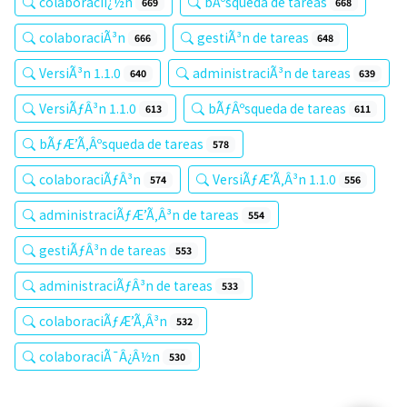
colaboraciï¿½n
bÃºsqueda de tareas
669
668
colaboraciÃ³n
gestiÃ³n de tareas
666
648
VersiÃ³n 1.1.0
administraciÃ³n de tareas
640
639
VersiÃƒÂ³n 1.1.0
bÃƒÂºsqueda de tareas
613
611
bÃƒÆ’Ã‚Âºsqueda de tareas
578
colaboraciÃƒÂ³n
VersiÃƒÆ’Ã‚Â³n 1.1.0
574
556
administraciÃƒÆ’Ã‚Â³n de tareas
554
gestiÃƒÂ³n de tareas
553
administraciÃƒÂ³n de tareas
533
colaboraciÃƒÆ’Ã‚Â³n
532
colaboraciÃ¯Â¿Â½n
530