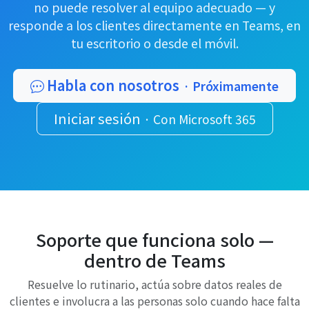
no puede resolver al equipo adecuado — y
responde a los clientes directamente en Teams, en
tu escritorio o desde el móvil.
Habla con nosotros
· Próximamente
Iniciar sesión
· Con Microsoft 365
Soporte que funciona solo —
dentro de Teams
Resuelve lo rutinario, actúa sobre datos reales de
clientes e involucra a las personas solo cuando hace falta