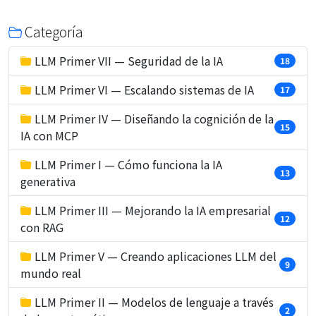
Categoría
LLM Primer VII — Seguridad de la IA
18
LLM Primer VI — Escalando sistemas de IA
17
LLM Primer IV — Diseñando la cognición de la
15
IA con MCP
LLM Primer I — Cómo funciona la IA
13
generativa
LLM Primer III — Mejorando la IA empresarial
12
con RAG
LLM Primer V — Creando aplicaciones LLM del
9
mundo real
LLM Primer II — Modelos de lenguaje a través
2