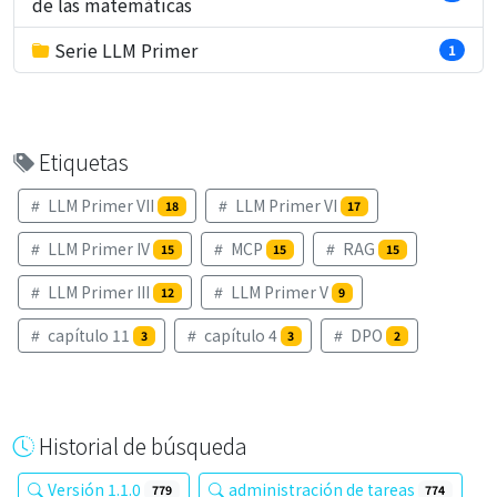
de las matemáticas
Serie LLM Primer
1
Etiquetas
LLM Primer VII
LLM Primer VI
18
17
LLM Primer IV
MCP
RAG
15
15
15
LLM Primer III
LLM Primer V
12
9
capítulo 11
capítulo 4
DPO
3
3
2
Historial de búsqueda
Versión 1.1.0
administración de tareas
779
774