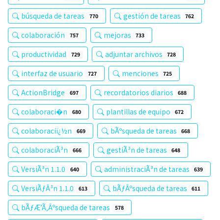
búsqueda de tareas
gestión de tareas
770
762
colaboración
mejoras
757
733
productividad
adjuntar archivos
729
728
interfaz de usuario
menciones
727
725
ActionBridge
recordatorios diarios
697
688
colaboraci�n
plantillas de equipo
680
672
colaboraciï¿½n
bÃºsqueda de tareas
669
668
colaboraciÃ³n
gestiÃ³n de tareas
666
648
VersiÃ³n 1.1.0
administraciÃ³n de tareas
640
639
VersiÃƒÂ³n 1.1.0
bÃƒÂºsqueda de tareas
613
611
bÃƒÆ’Ã‚Âºsqueda de tareas
578