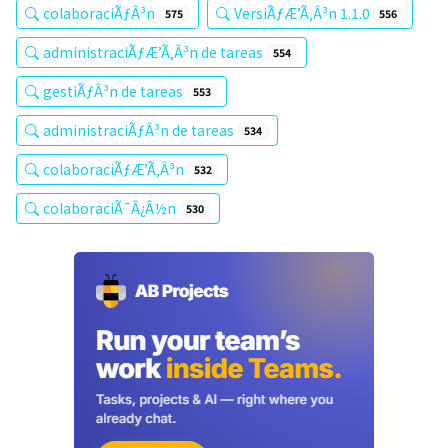
colaboraciÃƒÂ³n
VersiÃƒÆ’Ã‚Â³n 1.1.0
575
556
administraciÃƒÆ’Ã‚Â³n de tareas
554
gestiÃƒÂ³n de tareas
553
administraciÃƒÂ³n de tareas
534
colaboraciÃƒÆ’Ã‚Â³n
532
colaboraciÃ¯Â¿Â½n
530